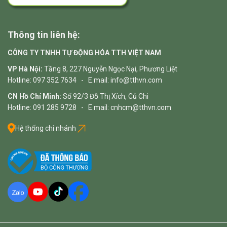
Thông tin liên hệ:
CÔNG TY TNHH TỰ ĐỘNG HÓA TTH VIỆT NAM
VP Hà Nội:
Tầng 8, 227 Nguyễn Ngọc Nại, Phương Liệt
Hotline: 097 352 7634 - E.mail: info@tthvn.com
CN Hồ Chí Minh:
Số 92/3 Đỗ Thị Xích, Củ Chi
Hotline: 091 285 9728 - E.mail: cnhcm@tthvn.com
Hệ thống chi nhánh