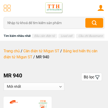
Skip
to
content
Tìm
kiếm:
Tìm kiếm nhiều nhất
Đầu cân điện tử
Load cell
Cầu chì Bussmann
Trang chủ
/
Cân điện tử Migun ST
/
Bảng led hiển thị cân
điện tử Migun ST
/
MR 940
MR 940
Bộ lọc