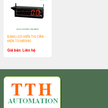
BẢNG LED HIỂN THỊ CÂN
ĐIỆN TỬ MR940
Giá bán: Liên hệ