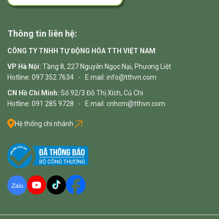
Thông tin liên hệ:
CÔNG TY TNHH TỰ ĐỘNG HÓA TTH VIỆT NAM
VP Hà Nội:
Tầng 8, 227 Nguyễn Ngọc Nại, Phương Liệt
Hotline: 097 352 7634 - E.mail: info@tthvn.com
CN Hồ Chí Minh:
Số 92/3 Đỗ Thị Xích, Củ Chi
Hotline: 091 285 9728 - E.mail: cnhcm@tthvn.com
Hệ thống chi nhánh