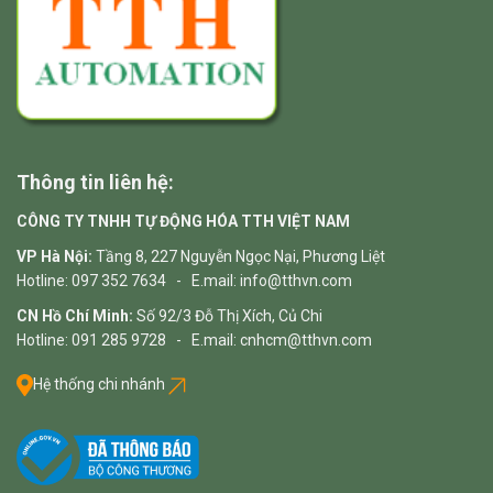
Thông tin liên hệ:
CÔNG TY TNHH TỰ ĐỘNG HÓA TTH VIỆT NAM
VP Hà Nội:
Tầng 8, 227 Nguyễn Ngọc Nại, Phương Liệt
Hotline: 097 352 7634 - E.mail: info@tthvn.com
CN Hồ Chí Minh:
Số 92/3 Đỗ Thị Xích, Củ Chi
Hotline: 091 285 9728 - E.mail: cnhcm@tthvn.com
Hệ thống chi nhánh