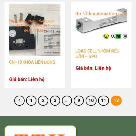
LOAD CELL NHÔM KIỂU
UỐN – SPO
CNI-18 KHÓA LIÊN ĐỘNG
Giá bán: Liên hệ
Giá bán: Liên hệ
1
2
3
…
9
10
11
12