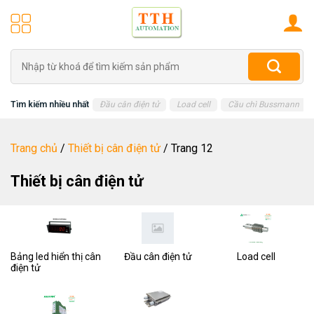
Skip
to
content
Tìm
kiếm:
Tìm kiếm nhiều nhất
Đầu cân điện tử
Load cell
Cầu chì Bussmann
Trang chủ
/
Thiết bị cân điện tử
/
Trang 12
Thiết bị cân điện tử
Bảng led hiển thị cân
Đầu cân điện tử
Load cell
điện tử