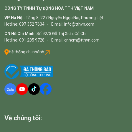
CÔNG TY TNHH TỰ ĐỘNG HÓA TTH VIỆT NAM
VP Hà Nội:
Tầng 8, 227 Nguyễn Ngọc Nại, Phương Liệt
Hotline: 097 352 7634 - E.mail: info@tthvn.com
CN Hồ Chí Minh:
Số 92/3 Đỗ Thị Xích, Củ Chi
Hotline: 091 285 9728 - E.mail: cnhcm@tthvn.com
Hệ thống chi nhánh
Về chúng tôi: