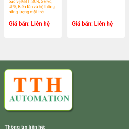
bảo vệ IGBT, SCR, Servo,
UPS, Biến tần và hệ thống
năng lượng mặt trời
Giá bán: Liên hệ
Giá bán: Liên hệ
Thông tin liên hệ: