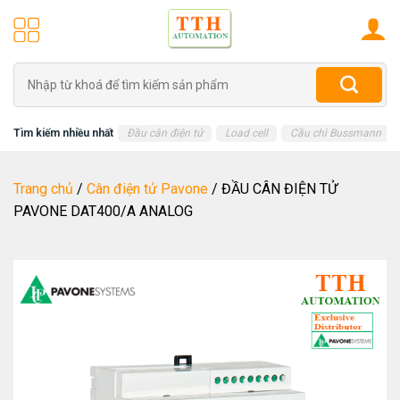
Skip
to
content
Tìm
kiếm:
Tìm kiếm nhiều nhất
Đầu cân điện tử
Load cell
Cầu chì Bussmann
Trang chủ
/
Cân điện tử Pavone
/
ĐẦU CÂN ĐIỆN TỬ
PAVONE DAT400/A ANALOG