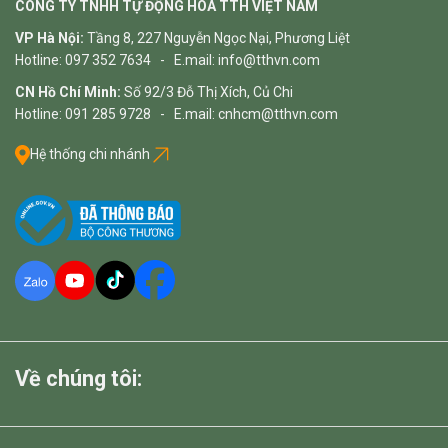
CÔNG TY TNHH TỰ ĐỘNG HÓA TTH VIỆT NAM
VP Hà Nội:
Tầng 8, 227 Nguyễn Ngọc Nại, Phương Liệt
Hotline: 097 352 7634 - E.mail: info@tthvn.com
CN Hồ Chí Minh:
Số 92/3 Đỗ Thị Xích, Củ Chi
Hotline: 091 285 9728 - E.mail: cnhcm@tthvn.com
Hệ thống chi nhánh
Về chúng tôi: