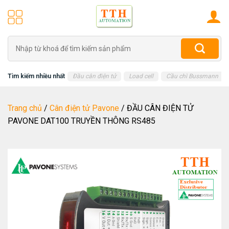
Skip
to
content
Tìm
kiếm:
Tìm kiếm nhiều nhất
Đầu cân điện tử
Load cell
Cầu chì Bussmann
Trang chủ
/
Cân điện tử Pavone
/
ĐẦU CÂN ĐIỆN TỬ
PAVONE DAT100 TRUYỀN THÔNG RS485