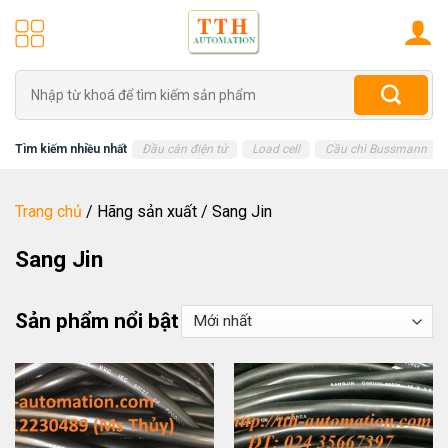
Skip
to
content
Tìm
kiếm:
Tìm kiếm nhiều nhất
Đầu cân điện tử
Load cell
Cầu chì Bussmann
Trang chủ
/
Hãng sản xuất
/
Sang Jin
Sang Jin
Sản phẩm nổi bật