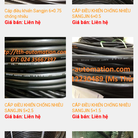
Cáp điều khiển Sangjin 6×0.75
CÁP ĐIỀU KHIỂN CHỐNG NHIỄU
chống nhiễu
SANGJIN 6×0.5
Giá bán: Liên hệ
Giá bán: Liên hệ
CÁP ĐIỀU KHIỂN CHỐNG NHIỄU
CÁP ĐIỀU KHIỂN CHỐNG NHIỄU
SANGJIN 5×2.5
SANGJIN 5×1.5
Giá bán: Liên hệ
Giá bán: Liên hệ