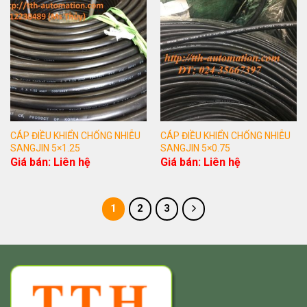
CÁP ĐIỀU KHIỂN CHỐNG NHIỄU
CÁP ĐIỀU KHIỂN CHỐNG NHIỄU
SANGJIN 5×1.25
SANGJIN 5×0.75
Giá bán: Liên hệ
Giá bán: Liên hệ
1
2
3