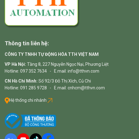
Thông tin liên hệ:
CÔNG TY TNHH TỰ ĐỘNG HÓA TTH VIỆT NAM
VP Hà Nội:
Tầng 8, 227 Nguyễn Ngọc Nại, Phương Liệt
Hotline: 097 352 7634 - E.mail: info@tthvn.com
CN Hồ Chí Minh:
Số 92/3 Đỗ Thị Xích, Củ Chi
Hotline: 091 285 9728 - E.mail: cnhcm@tthvn.com
Hệ thống chi nhánh