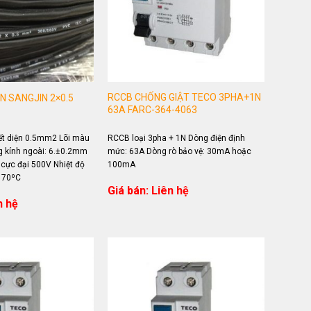
RCCB CHỐNG GIẬT TECO 3PHA+1N
ỂN SANGJIN 2×0.5
63A FARC-364-4063
iết diện 0.5mm2 Lõi màu
RCCB loại 3pha + 1N Dòng điện định
g kính ngoài: 6.±0.2mm
mức: 63A Dòng rò bảo vệ: 30mA hoặc
 cực đại 500V Nhiệt độ
100mA
i 70ºC
Giá bán: Liên hệ
n hệ