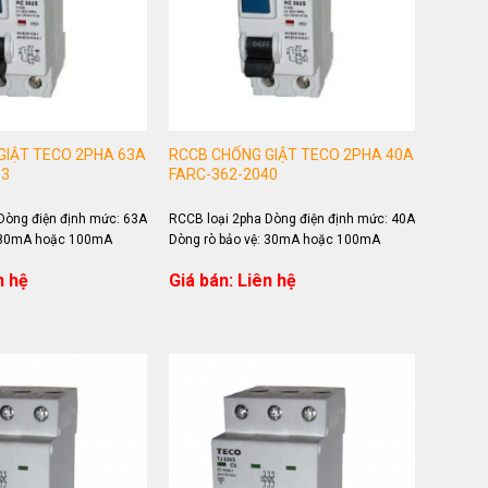
GIẬT TECO 2PHA 63A
RCCB CHỐNG GIẬT TECO 2PHA 40A
63
FARC-362-2040
Dòng điện định mức: 63A
RCCB loại 2pha Dòng điện định mức: 40A
: 30mA hoặc 100mA
Dòng rò bảo vệ: 30mA hoặc 100mA
n hệ
Giá bán: Liên hệ