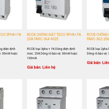
ECO 3PHA+1N
RCCB CHỐNG GIẬT TECO 3PHA+1N
RCCB CHỐNG 
25A FARC-364-4025
FARC-362-20
g điện định
RCCB loại 3pha + 1N Dòng điện định
RCCB loại 2pha 
ệ: 30mA hoặc
mức: 25A Dòng rò bảo vệ: 30mA hoặc
Dòng rò bảo vệ
100mA
Giá bán: Liê
Giá bán: Liên hệ