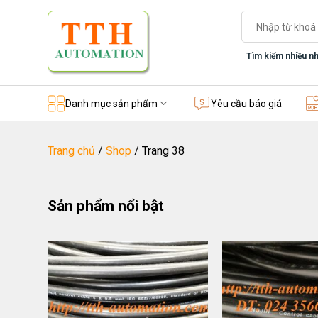
Skip
Tìm
to
kiếm:
content
Tìm kiếm nhiều nh
Danh mục sản phẩm
Yêu cầu báo giá
Trang chủ
/
Shop
/
Trang 38
Sản phẩm nổi bật