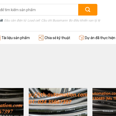
ất
Đầu cân điện tử
Load cell
Cầu chì Bussmann
Bo điều khiển van tỷ lệ
Thước điện
Tài liệu sản phẩm
Chia sẻ kỹ thuật
Dự án đã thực hiện