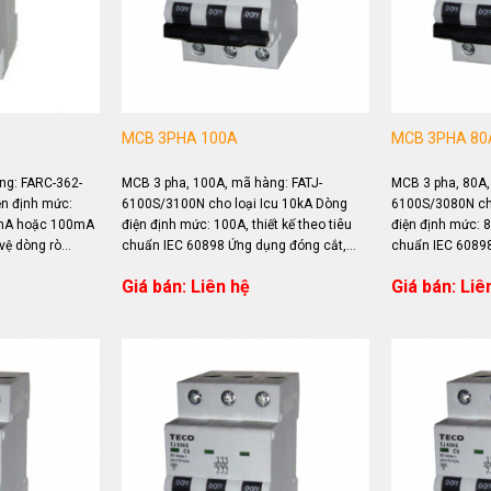
MCB 3PHA 100A
MCB 3PHA 80
ng: FARC-362-
MCB 3 pha, 100A, mã hàng: FATJ-
MCB 3 pha, 80A,
ện định mức:
6100S/3100N cho loại Icu 10kA Dòng
6100S/3080N cho
0mA hoặc 100mA
điện định mức: 100A, thiết kế theo tiêu
điện định mức: 80
vệ dòng rò
chuẩn IEC 60898 Ứng dụng đóng cắt,
chuẩn IEC 60898
bảo vệ quá tải...
bảo vệ quá tải...
Giá bán: Liên hệ
Giá bán: Liê