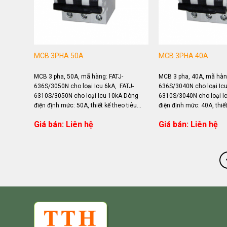
MCB 3PHA 50A
MCB 3PHA 40A
MCB 3 pha, 50A, mã hàng: FATJ-
MCB 3 pha, 40A, mã hàng
636S/3050N cho loại Icu 6kA, FATJ-
636S/3040N cho loại Icu
6310S/3050N cho loại Icu 10kA Dòng
6310S/3040N cho loại I
điện định mức: 50A, thiết kế theo tiêu
điện định mức: 40A, thiết
chuẩn IEC 60898 Ứng dụng đóng...
chuẩn IEC 60898 Ứng dụ
Giá bán: Liên hệ
Giá bán: Liên hệ