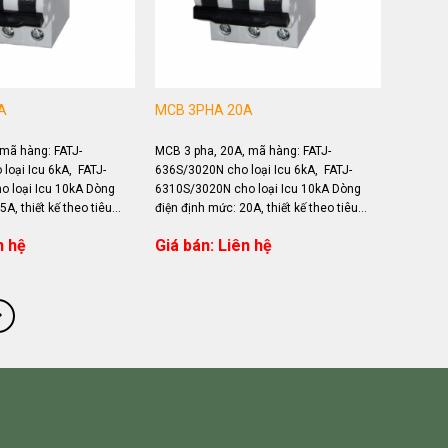
A
MCB 3PHA 20A
mã hàng: FATJ-
MCB 3 pha, 20A, mã hàng: FATJ-
loại Icu 6kA, FATJ-
636S/3020N cho loại Icu 6kA, FATJ-
 loại Icu 10kA Dòng
6310S/3020N cho loại Icu 10kA Dòng
A, thiết kế theo tiêu
điện định mức: 20A, thiết kế theo tiêu
 Ứng dụng đóng...
chuẩn IEC 60898 Ứng dụng đóng...
n hệ
Giá bán: Liên hệ