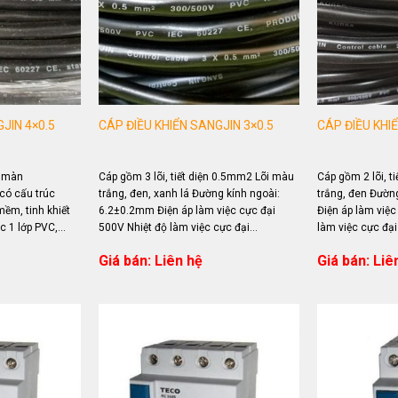
JIN 4×0.5
CÁP ĐIỀU KHIỂN SANGJIN 3×0.5
CÁP ĐIỀU KHI
ó màn
Cáp gồm 3 lõi, tiết diện 0.5mm2 Lõi màu
Cáp gồm 2 lõi, t
có cấu trúc
trắng, đen, xanh lá Đường kính ngoài:
trắng, đen Đườn
ềm, tinh khiết
6.2±0.2mm Điện áp làm việc cực đại
Điện áp làm việc
 1 lớp PVC,...
500V Nhiệt độ làm việc cực đại...
làm việc cực đạ
Giá bán: Liên hệ
Giá bán: Liê