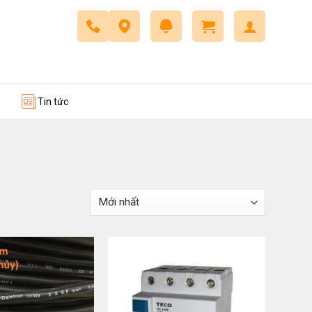
 trở
Dây cáp điều khiển
Tin tức