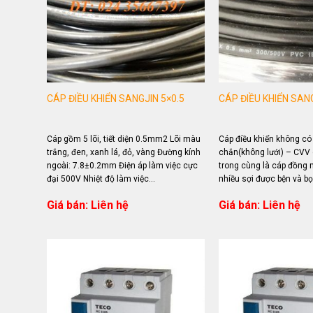
CÁP ĐIỀU KHIỂN SANGJIN 5×0.5
CÁP ĐIỀU KHIỂN SANG
Cáp gồm 5 lõi, tiết diện 0.5mm2 Lõi màu
Cáp điều khiển không c
trắng, đen, xanh lá, đỏ, vàng Đường kính
chắn(không lưới) – CVV 
ngoài: 7.8±0.2mm Điện áp làm việc cực
trong cùng là cáp đồng m
đại 500V Nhiệt độ làm việc...
nhiều sợi được bện và bọc
Giá bán: Liên hệ
Giá bán: Liên hệ