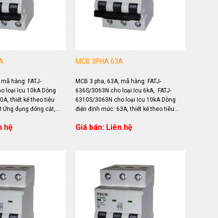
A
MCB 3PHA 63A
 mã hàng: FATJ-
MCB 3 pha, 63A, mã hàng: FATJ-
 loại Icu 10kA Dòng
636S/3063N cho loại Icu 6kA, FATJ-
A, thiết kế theo tiêu
6310S/3063N cho loại Icu 10kA Dòng
 Ứng dụng đóng cắt,
điện định mức: 63A, thiết kế theo tiêu
chuẩn IEC 60898 Ứng dụng đóng...
n hệ
Giá bán: Liên hệ