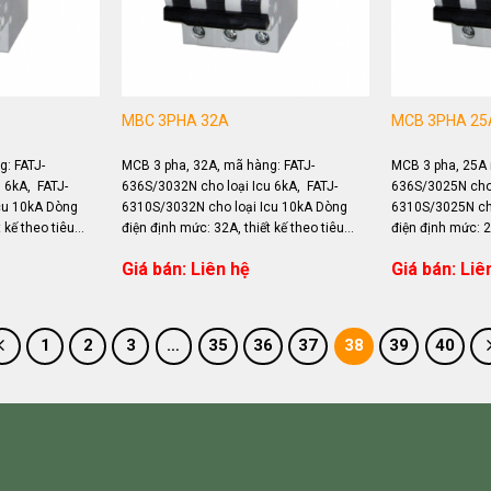
MBC 3PHA 32A
MCB 3PHA 25
: FATJ-
MCB 3 pha, 32A, mã hàng: FATJ-
MCB 3 pha, 25A 
 6kA, FATJ-
636S/3032N cho loại Icu 6kA, FATJ-
636S/3025N cho 
cu 10kA Dòng
6310S/3032N cho loại Icu 10kA Dòng
6310S/3025N cho
 kế theo tiêu
điện định mức: 32A, thiết kế theo tiêu
điện định mức: 25
ng đóng...
chuẩn IEC 60898 Ứng dụng đóng...
chuẩn IEC 60898
Giá bán: Liên hệ
Giá bán: Liê
1
2
3
…
35
36
37
38
39
40