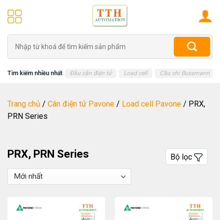
Skip
to
content
Tìm
kiếm:
Tìm kiếm nhiều nhất
Đầu cân điện tử
Load cell
Cầu chì Bussmann
Trang chủ
/
Cân điện tử Pavone
/
Load cell Pavone
/
PRX,
PRN Series
PRX, PRN Series
Bộ lọc