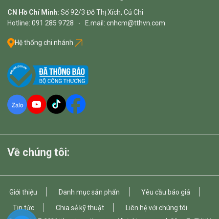
CN Hồ Chí Minh:
Số 92/3 Đỗ Thị Xích, Củ Chi
Hotline: 091 285 9728 - E.mail: cnhcm@tthvn.com
Hệ thống chi nhánh
Về chúng tôi:
Giới thiệu
Danh mục sản phẩn
Yêu cầu báo giá
Tin tức
Chia sẻ kỹ thuật
Liên hệ với chúng tôi