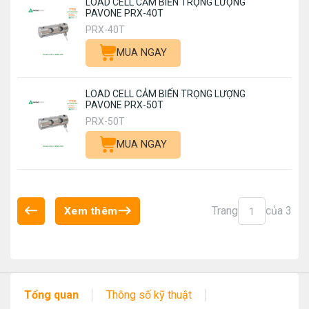
LOAD CELL CẢM BIẾN TRỌNG LƯỢNG
PAVONE PRX-40T
PRX-40T
MUA NGAY
LOAD CELL CẢM BIẾN TRỌNG LƯỢNG
PAVONE PRX-50T
PRX-50T
MUA NGAY
Trang
của 3
Xem thêm
1
Tổng quan
Thông số kỹ thuật