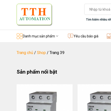
Skip
Tìm
to
kiếm:
content
Tìm kiếm nhiều nh
Danh mục sản phẩm
Yêu cầu báo giá
Trang chủ
/
Shop
/
Trang 39
Sản phẩm nổi bật