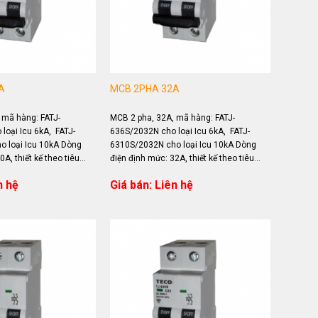
A
MCB 2PHA 32A
 mã hàng: FATJ-
MCB 2 pha, 32A, mã hàng: FATJ-
loại Icu 6kA, FATJ-
636S/2032N cho loại Icu 6kA, FATJ-
 loại Icu 10kA Dòng
6310S/2032N cho loại Icu 10kA Dòng
A, thiết kế theo tiêu
điện định mức: 32A, thiết kế theo tiêu
 Ứng dụng...
chuẩn IEC 60898 Ứng dụng...
n hệ
Giá bán: Liên hệ