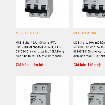
MCB 3PHA 16A
MCB 3PHA 10A
MCB 3 pha, 16A, mã hàng: FATJ-
MCB 3 pha, 10A, mã hàng
636S/3016N cho loại Icu 6kA, FATJ-
636S/3010N cho loại Icu
6310S/3016N cho loại Icu 10kA Dòng
6310S/3010N cho loại I
điện định mức: 16A, thiết kế theo tiêu
điện định mức: 10A, thiết
chuẩn IEC 60898 Ứng dụng đóng...
chuẩn IEC 60898 Ứng dụ
Giá bán: Liên hệ
Giá bán: Liên hệ