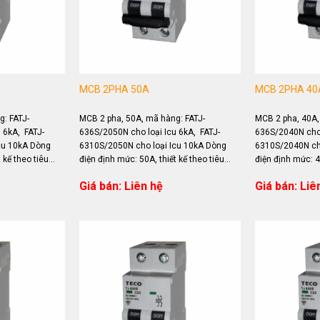
MCB 2PHA 50A
MCB 2PHA 40
: FATJ-
MCB 2 pha, 50A, mã hàng: FATJ-
MCB 2 pha, 40A,
 6kA, FATJ-
636S/2050N cho loại Icu 6kA, FATJ-
636S/2040N cho 
cu 10kA Dòng
6310S/2050N cho loại Icu 10kA Dòng
6310S/2040N cho
 kế theo tiêu
điện định mức: 50A, thiết kế theo tiêu
điện định mức: 40
ng...
chuẩn IEC 60898 Ứng dụng...
chuẩn IEC 60898
Giá bán: Liên hệ
Giá bán: Liê