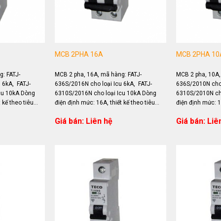
MCB 2PHA 16A
MCB 2PHA 10
: FATJ-
MCB 2 pha, 16A, mã hàng: FATJ-
MCB 2 pha, 10A,
 6kA, FATJ-
636S/2016N cho loại Icu 6kA, FATJ-
636S/2010N cho 
cu 10kA Dòng
6310S/2016N cho loại Icu 10kA Dòng
6310S/2010N cho
 kế theo tiêu
điện định mức: 16A, thiết kế theo tiêu
điện định mức: 10
ng...
chuẩn IEC 60898 Ứng dụng...
chuẩn IEC 60898
Giá bán: Liên hệ
Giá bán: Liê