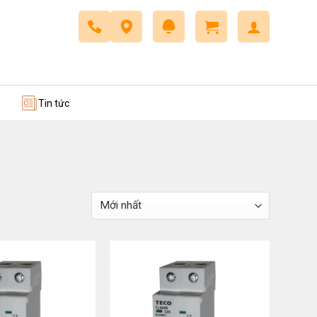
 trở
Dây cáp điều khiển
Tin tức