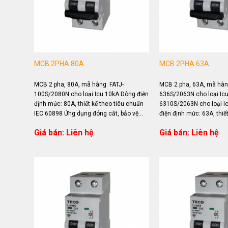
MCB 2PHA 80A
MCB 2PHA 63A
MCB 2 pha, 80A, mã hàng: FATJ-
MCB 2 pha, 63A, mã hàng
100S/2080N cho loại Icu 10kA Dòng điện
636S/2063N cho loại Icu
định mức: 80A, thiết kế theo tiêu chuẩn
6310S/2063N cho loại I
IEC 60898 Ứng dụng đóng cắt, bảo vệ
điện định mức: 63A, thiết
quá...
chuẩn IEC 60898 Ứng dụ
Giá bán: Liên hệ
Giá bán: Liên hệ