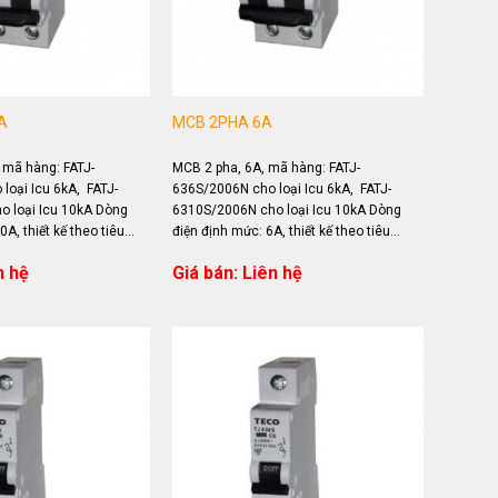
A
MCB 2PHA 6A
 mã hàng: FATJ-
MCB 2 pha, 6A, mã hàng: FATJ-
loại Icu 6kA, FATJ-
636S/2006N cho loại Icu 6kA, FATJ-
 loại Icu 10kA Dòng
6310S/2006N cho loại Icu 10kA Dòng
A, thiết kế theo tiêu
điện định mức: 6A, thiết kế theo tiêu
 Ứng dụng...
chuẩn IEC 60898 Ứng dụng...
n hệ
Giá bán: Liên hệ