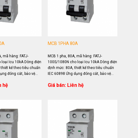
0A
MCB 1PHA 80A
, mã hàng: FATJ-
MCB 1 pha, 80A, mã hàng: FATJ-
loại Icu 10kA Dòng điện
100S/1080N cho loại Icu 10kA Dòng điện
thiết kế theo tiêu chuẩn
định mức: 80A, thiết kế theo tiêu chuẩn
ụng đóng cắt, bảo vệ
IEC 60898 Ứng dụng đóng cắt, bảo vệ
quá...
n hệ
Giá bán: Liên hệ