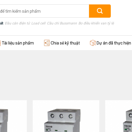
ất
Đầu cân điện tử
Load cell
Cầu chì Bussmann
Bo điều khiển van tỷ lệ
Thước điện
Tài liệu sản phẩm
Chia sẻ kỹ thuật
Dự án đã thực hiện