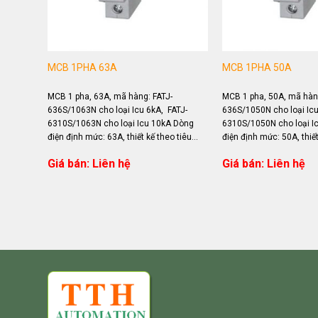
MCB 1PHA 63A
MCB 1PHA 50A
MCB 1 pha, 63A, mã hàng: FATJ-
MCB 1 pha, 50A, mã hàng
636S/1063N cho loại Icu 6kA, FATJ-
636S/1050N cho loại Icu
6310S/1063N cho loại Icu 10kA Dòng
6310S/1050N cho loại I
điện định mức: 63A, thiết kế theo tiêu
điện định mức: 50A, thiết
chuẩn IEC 60898 Ứng dụng...
chuẩn IEC 60898 Ứng dụ
Giá bán: Liên hệ
Giá bán: Liên hệ