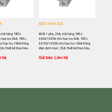
A
MCB 1PHA 25A
 mã hàng: FATJ-
MCB 1 pha, 25A, mã hàng: FATJ-
loại Icu 6kA, FATJ-
636S/1025N cho loại Icu 6kA, FATJ-
 loại Icu 10kA Dòng
6310S/1025N cho loại Icu 10kA Dòng
A, thiết kế theo tiêu
điện định mức: 25A, thiết kế theo tiêu
 Ứng dụng...
chuẩn IEC 60898 Ứng dụng...
n hệ
Giá bán: Liên hệ