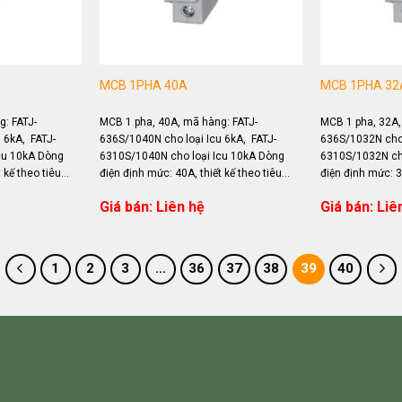
MCB 1PHA 40A
MCB 1PHA 32
: FATJ-
MCB 1 pha, 40A, mã hàng: FATJ-
MCB 1 pha, 32A,
 6kA, FATJ-
636S/1040N cho loại Icu 6kA, FATJ-
636S/1032N cho 
cu 10kA Dòng
6310S/1040N cho loại Icu 10kA Dòng
6310S/1032N cho
 kế theo tiêu
điện định mức: 40A, thiết kế theo tiêu
điện định mức: 32
ng...
chuẩn IEC 60898 Ứng dụng...
chuẩn IEC 60898
Giá bán: Liên hệ
Giá bán: Liê
1
2
3
…
36
37
38
39
40