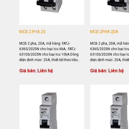
MCB 2 PHA 25
MCB 2PHA 20A
MCB 2 pha, 25A, mã hàng: FATJ-
MCB 2 pha, 20A, mã hàng
636S/2025N cho loại Icu 6kA, FATJ-
636S/2020N cho loại Icu
6310S/2025N cho loại Icu 10kA Dòng
6310S/2020N cho loại I
điện định mức: 25A, thiết kế theo tiêu
điện định mức: 20A, thiết
chuẩn IEC 60898 Ứng dụng...
chuẩn IEC 60898 Ứng dụ
Giá bán: Liên hệ
Giá bán: Liên hệ