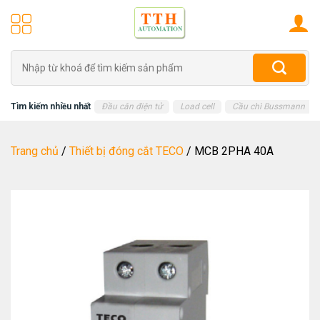
Skip
to
content
Tìm
kiếm:
Tìm kiếm nhiều nhất
Đầu cân điện tử
Load cell
Cầu chì Bussmann
Trang chủ
/
Thiết bị đóng cắt TECO
/
MCB 2PHA 40A