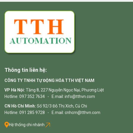
Thông tin liên hệ:
CÔNG TY TNHH TỰ ĐỘNG HÓA TTH VIỆT NAM
VP Hà Nội:
Tầng 8, 227 Nguyễn Ngọc Nại, Phương Liệt
Hotline: 097 352 7634 - E.mail: info@tthvn.com
CN Hồ Chí Minh:
Số 92/3 Đỗ Thị Xích, Củ Chi
Hotline: 091 285 9728 - E.mail: cnhcm@tthvn.com
Hệ thống chi nhánh