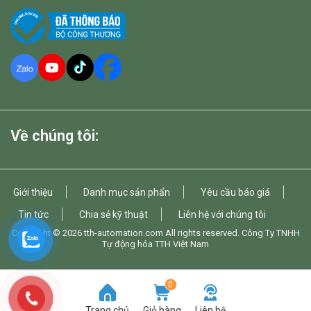
Về chúng tôi:
Giới thiệu
Danh mục sản phẩn
Yêu cầu báo giá
Tin tức
Chia sẻ kỹ thuật
Liên hệ với chúng tôi
Copyright © 2026
tth-automation.com
All rights reserved. Công Ty TNHH
Tự động hóa TTH Việt Nam
0
Trang chủ
Giỏ hàng
Liên hệ