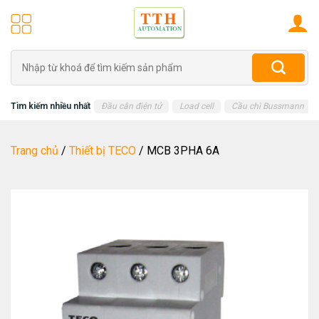
Skip
to
content
Tìm
kiếm:
Tìm kiếm nhiều nhất
Đầu cân điện tử
Load cell
Cầu chì Bussmann
Trang chủ
/
Thiết bị TECO
/
MCB 3PHA 6A