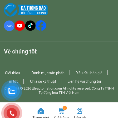
Về chúng tôi:
Giới thiệu
Danh mục sản phẩn
Yêu cầu báo giá
Tin tức
Chia sẻ kỹ thuật
Liên hệ với chúng tôi
Copyright © 2026
tth-automation.com
All rights reserved. Công Ty TNHH
Tự động hóa TTH Việt Nam
0
Trang chủ
Giỏ hàng
Liên hệ