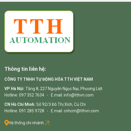
Thông tin liên hệ:
CÔNG TY TNHH TỰ ĐỘNG HÓA TTH VIỆT NAM
VP Hà Nội:
Tầng 8, 227 Nguyễn Ngọc Nại, Phương Liệt
Hotline: 097 352 7634 - E.mail: info@tthvn.com
CN Hồ Chí Minh:
Số 92/3 Đỗ Thị Xích, Củ Chi
Hotline: 091 285 9728 - E.mail: cnhcm@tthvn.com
Hệ thống chi nhánh