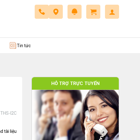
 trở
Dây cáp điều khiển
Tin tức
HỖ TRỢ TRỰC TUYẾN
M
:
THS-I2C
 tài liệu