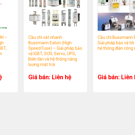
WH –
Cầu chì cắt nhanh
Cầu chì Bussmann 
gh
Bussmann Eaton (High
Giải pháp bảo vệ tối
GBT,
Speed Fuse) – Giải pháp bảo
hệ thống điện công 
ần
vệ IGBT, SCR, Servo, UPS,
Biến tần và hệ thống năng
lượng mặt trời
ệ
Giá bán: Liên hệ
Giá bán: Liên