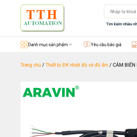
Skip
Tìm
to
kiếm:
content
Tìm kiếm nhiều nh
Danh mục sản phẩm
Yêu cầu báo giá
Trang chủ
/
Thiết bị ĐK nhiệt độ và độ ẩm
/
CẢM BIẾN 