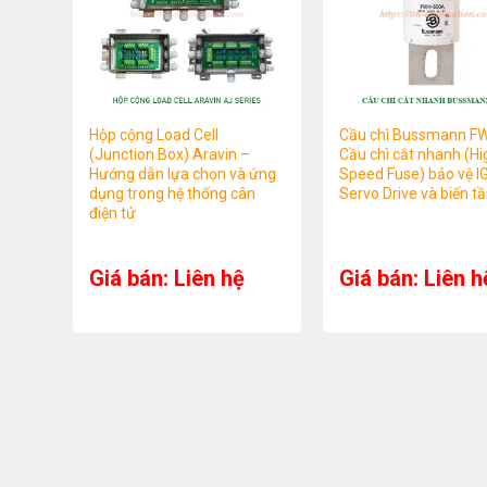
Hộp cộng Load Cell
Cầu chì Bussmann F
(Junction Box) Aravin –
Cầu chì cắt nhanh (Hi
Hướng dẫn lựa chọn và ứng
Speed Fuse) bảo vệ I
dụng trong hệ thống cân
Servo Drive và biến t
điện tử
Giá bán: Liên hệ
Giá bán: Liên h