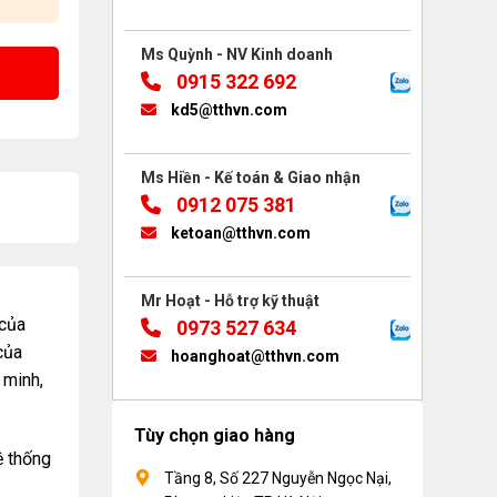
Ms Quỳnh - NV Kinh doanh
0915 322 692
kd5@tthvn.com
Ms Hiền - Kế toán & Giao nhận
0912 075 381
ketoan@tthvn.com
Mr Hoạt - Hỗ trợ kỹ thuật
 của
0973 527 634
của
hoanghoat@tthvn.com
 minh,
Tùy chọn giao hàng
ệ thống
Tầng 8, Số 227 Nguyễn Ngọc Nại,