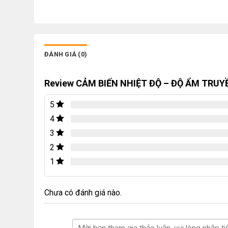
ĐÁNH GIÁ (0)
Review CẢM BIẾN NHIỆT ĐỘ – ĐỘ ẨM TRU
5
4
3
2
1
Chưa có đánh giá nào.