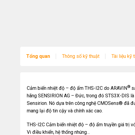
Tổng quan
Thông số kỹ thuật
Tài liệu kỹ 
®
Cảm biến nhiệt độ – độ ẩm THS-I2C do ARAVIN
s
hãng SENSIRION AG – Đức, trong đó STS3X-DIS là c
Sensirion. Nó dựa trên công nghệ CMOSens® đã đượ
mang lại độ tin cậy và chính xác cao.
THS-I2C Cảm biến nhiệt độ – độ ẩm truyền giá trị với
Vi điều khiển, hệ thống nhúng…