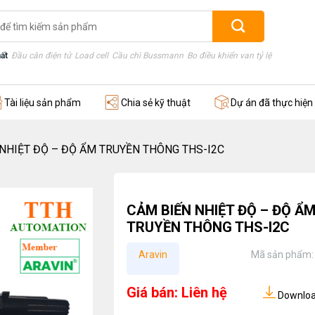
ất
Đầu cân điện tử
Load cell
Cầu chì Bussmann
Bo điều khiển van tỷ lệ
Thước điện
Tài liệu sản phẩm
Chia sẻ kỹ thuật
Dự án đã thực hiện
NHIỆT ĐỘ – ĐỘ ẨM TRUYỀN THÔNG THS-I2C
CẢM BIẾN NHIỆT ĐỘ – ĐỘ Ẩ
TRUYỀN THÔNG THS-I2C
Aravin
Mã sản phẩm
Giá bán: Liên hệ
Download