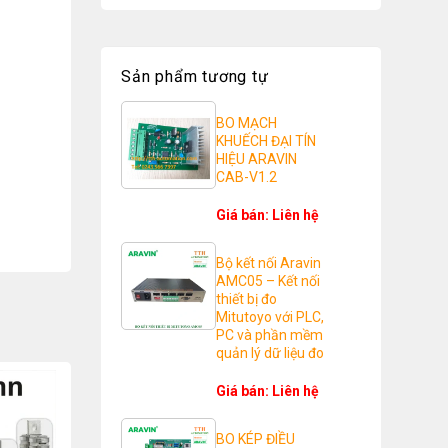
Sản phẩm tương tự
BO MẠCH
KHUẾCH ĐẠI TÍN
HIỆU ARAVIN
CAB-V1.2
Giá bán: Liên hệ
Bộ kết nối Aravin
AMC05 – Kết nối
thiết bị đo
Mitutoyo với PLC,
PC và phần mềm
quản lý dữ liệu đo
Giá bán: Liên hệ
BO KÉP ĐIỀU