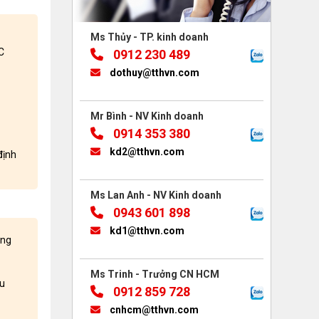
Ms Thủy - TP. kinh doanh
C
0912 230 489
dothuy@tthvn.com
Mr Bình - NV Kinh doanh
0914 353 380
kd2@tthvn.com
định
Ms Lan Anh - NV Kinh doanh
0943 601 898
kd1@tthvn.com
àng
Ms Trinh - Trưởng CN HCM
ều
0912 859 728
cnhcm@tthvn.com