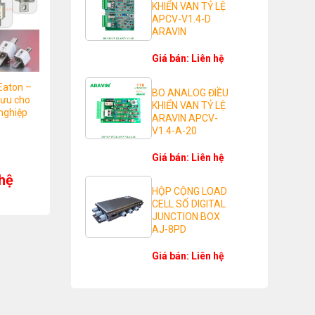
KHIỂN VAN TỶ LỆ
APCV-V1.4-D
ARAVIN
Giá bán: Liên hệ
Eaton –
BO ANALOG ĐIỀU
 ưu cho
KHIỂN VAN TỶ LỆ
nghiệp
ARAVIN APCV-
V1.4-A-20
Giá bán: Liên hệ
 hệ
HỘP CỘNG LOAD
CELL SỐ DIGITAL
JUNCTION BOX
AJ-8PD
Giá bán: Liên hệ