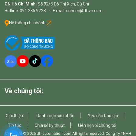
CN Hồ Chí Minh:
Số 92/3 Đỗ Thị Xích, Củ Chi
Hotline: 091 285 9728 - E.mail: cnhcm@tthvn.com
Hệ thống chi nhánh
Về chúng tôi:
Giới thiệu
Danh mục sản phẩn
Yêu cầu báo giá
Tin tức
Chia sẻ kỹ thuật
Liên hệ với chúng tôi
Copyright © 2026
tth-automation.com
All rights reserved. Công Ty TNHH