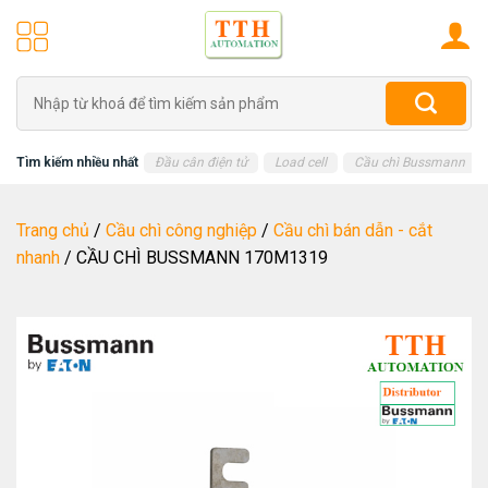
Skip
to
content
Tìm
kiếm:
Tìm kiếm nhiều nhất
Đầu cân điện tử
Load cell
Cầu chì Bussmann
Trang chủ
/
Cầu chì công nghiệp
/
Cầu chì bán dẫn - cắt
nhanh
/
CẦU CHÌ BUSSMANN 170M1319