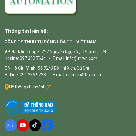
Thông tin liên hệ:
CÔNG TY TNHH TỰ ĐỘNG HÓA TTH VIỆT NAM
VP Hà Nội:
Tầng 8, 227 Nguyễn Ngọc Nại, Phương Liệt
Hotline: 097 352 7634 - E.mail: info@tthvn.com
CN Hồ Chí Minh:
Số 92/3 Đỗ Thị Xích, Củ Chi
Hotline: 091 285 9728 - E.mail: cnhcm@tthvn.com
Hệ thống chi nhánh