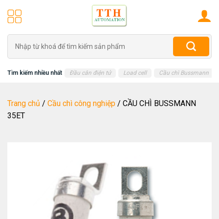
Skip
to
content
Tìm
kiếm:
Tìm kiếm nhiều nhất
Đầu cân điện tử
Load cell
Cầu chì Bussmann
Trang chủ
/
Cầu chì công nghiệp
/
CẦU CHÌ BUSSMANN
35ET