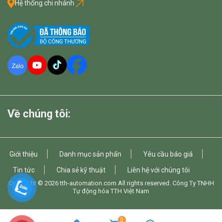
Hệ thống chi nhánh
Về chúng tôi:
Giới thiệu
Danh mục sản phẩn
Yêu cầu báo giá
Tin tức
Chia sẻ kỹ thuật
Liên hệ với chúng tôi
Copyright © 2026
tth-automation.com
All rights reserved. Công Ty TNHH
Tự động hóa TTH Việt Nam
0