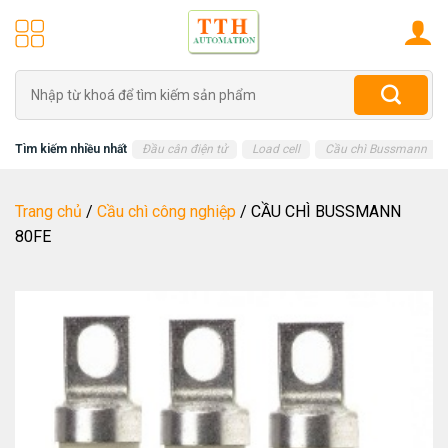
Skip
to
content
Tìm
kiếm:
Tìm kiếm nhiều nhất
Đầu cân điện tử
Load cell
Cầu chì Bussmann
Trang chủ
/
Cầu chì công nghiệp
/
CẦU CHÌ BUSSMANN
80FE