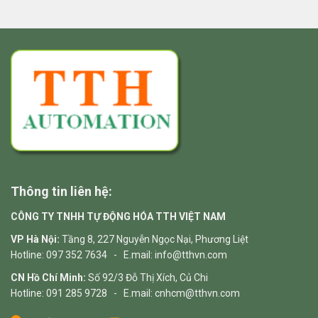
Thông tin liên hệ:
CÔNG TY TNHH TỰ ĐỘNG HÓA TTH VIỆT NAM
VP Hà Nội:
Tầng 8, 227 Nguyễn Ngọc Nại, Phương Liệt
Hotline: 097 352 7634 - E.mail: info@tthvn.com
CN Hồ Chí Minh:
Số 92/3 Đỗ Thị Xích, Củ Chi
Hotline: 091 285 9728 - E.mail: cnhcm@tthvn.com