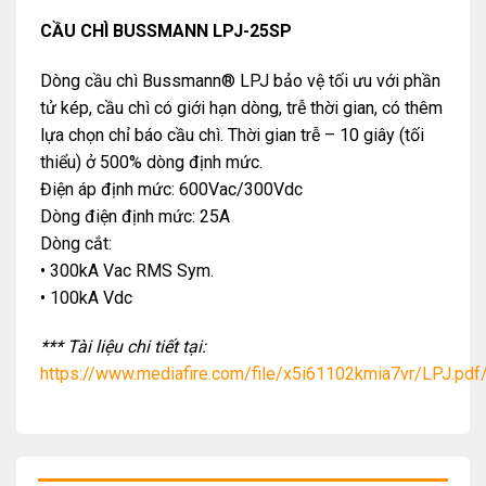
CẦU CHÌ BUSSMANN LPJ-25SP
Dòng cầu chì Bussmann® LPJ bảo vệ tối ưu với phần
tử kép, cầu chì có giới hạn dòng, trễ thời gian, có thêm
lựa chọn chỉ báo cầu chì. Thời gian trễ – 10 giây (tối
thiểu) ở 500% dòng định mức.
Điện áp định mức: 600Vac/300Vdc
Dòng điện định mức: 25A
Dòng cắt:
• 300kA Vac RMS Sym.
• 100kA Vdc
*** Tài liệu chi tiết tại:
https://www.mediafire.com/file/x5i61102kmia7vr/LPJ.pdf/