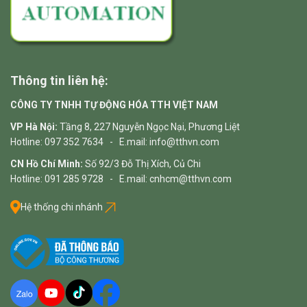
Thông tin liên hệ:
CÔNG TY TNHH TỰ ĐỘNG HÓA TTH VIỆT NAM
VP Hà Nội:
Tầng 8, 227 Nguyễn Ngọc Nại, Phương Liệt
Hotline: 097 352 7634 - E.mail: info@tthvn.com
CN Hồ Chí Minh:
Số 92/3 Đỗ Thị Xích, Củ Chi
Hotline: 091 285 9728 - E.mail: cnhcm@tthvn.com
Hệ thống chi nhánh