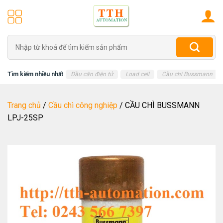
Skip
to
content
Tìm
kiếm:
Tìm kiếm nhiều nhất
Đầu cân điện tử
Load cell
Cầu chì Bussmann
Trang chủ
/
Cầu chì công nghiệp
/
CẦU CHÌ BUSSMANN
LPJ-25SP