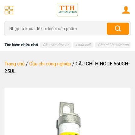
Skip
to
content
Tìm
kiếm:
Tìm kiếm nhiều nhất
Đầu cân điện tử
Load cell
Cầu chì Bussmann
Trang chủ
/
Cầu chì công nghiệp
/
CẦU CHÌ HINODE 660GH-
25UL