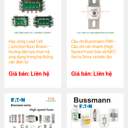
Hộp cộng Load Cell
Cầu chì Bussmann FWH –
(Junction Box) Aravin –
Cầu chì cắt nhanh (High
Hướng dẫn lựa chọn và
Speed Fuse) bảo vệ IGBT,
ứng dụng trong hệ thống
Servo Drive và biến tần
cân điện tử
Giá bán: Liên hệ
Giá bán: Liên hệ