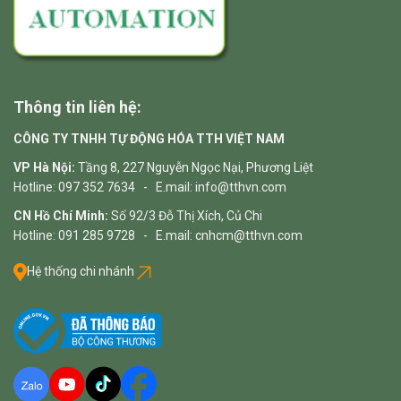
Thông tin liên hệ:
CÔNG TY TNHH TỰ ĐỘNG HÓA TTH VIỆT NAM
VP Hà Nội:
Tầng 8, 227 Nguyễn Ngọc Nại, Phương Liệt
Hotline: 097 352 7634 - E.mail: info@tthvn.com
CN Hồ Chí Minh:
Số 92/3 Đỗ Thị Xích, Củ Chi
Hotline: 091 285 9728 - E.mail: cnhcm@tthvn.com
Hệ thống chi nhánh