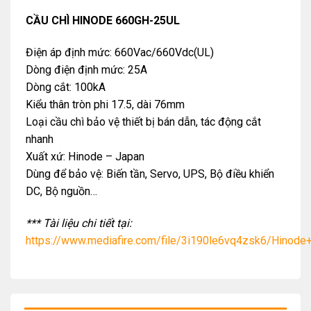
CẦU CHÌ HINODE 660GH-25UL
Điện áp định mức: 660Vac/660Vdc(UL)
Dòng điện định mức: 25A
Dòng cắt: 100kA
Kiểu thân tròn phi 17.5, dài 76mm
Loại cầu chì bảo vệ thiết bị bán dẫn, tác động cắt
nhanh
Xuất xứ: Hinode – Japan
Dùng để bảo vệ: Biến tần, Servo, UPS, Bộ điều khiển
DC, Bộ nguồn…
*** Tài liệu chi tiết tại:
https://www.mediafire.com/file/3i190le6vq4zsk6/Hinode