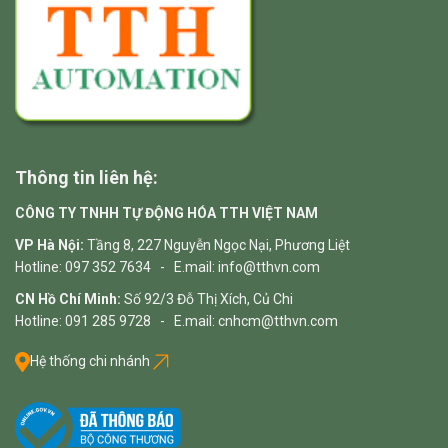
Thông tin liên hệ:
CÔNG TY TNHH TỰ ĐỘNG HÓA TTH VIỆT NAM
VP Hà Nội:
Tầng 8, 227 Nguyễn Ngọc Nại, Phương Liệt
Hotline: 097 352 7634 - E.mail: info@tthvn.com
CN Hồ Chí Minh:
Số 92/3 Đỗ Thị Xích, Củ Chi
Hotline: 091 285 9728 - E.mail: cnhcm@tthvn.com
Hệ thống chi nhánh