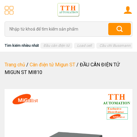
Skip
to
content
Tìm
kiếm:
Tìm kiếm nhiều nhất
Đầu cân điện tử
Load cell
Cầu chì Bussmann
Trang chủ
/
Cân điện tử Migun ST
/
ĐẦU CÂN ĐIỆN TỬ
MIGUN ST MI810