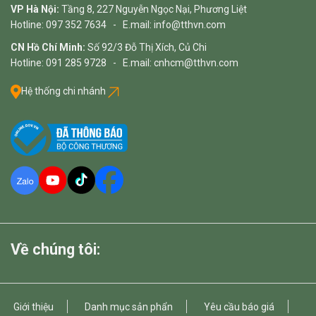
VP Hà Nội:
Tầng 8, 227 Nguyễn Ngọc Nại, Phương Liệt
Hotline: 097 352 7634 - E.mail: info@tthvn.com
CN Hồ Chí Minh:
Số 92/3 Đỗ Thị Xích, Củ Chi
Hotline: 091 285 9728 - E.mail: cnhcm@tthvn.com
Hệ thống chi nhánh
Về chúng tôi:
Giới thiệu
Danh mục sản phẩn
Yêu cầu báo giá