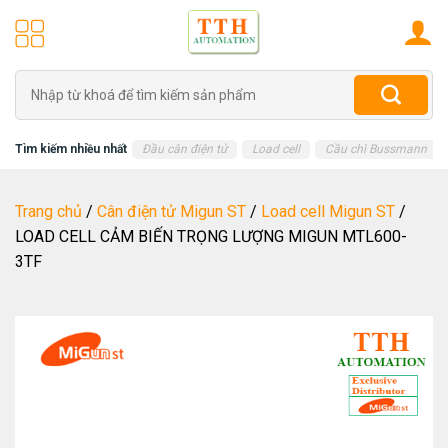
Skip
to
content
Tìm
kiếm:
Tìm kiếm nhiều nhất
Đầu cân điện tử
Load cell
Cầu chì Bussmann
Trang chủ
/
Cân điện tử Migun ST
/
Load cell Migun ST
/
LOAD CELL CẢM BIẾN TRỌNG LƯỢNG MIGUN MTL600-
3TF