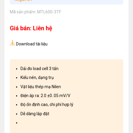
Mã sản phẩm:
MTL600-3TF
Giá bán: Liên hệ
Download tài liệu
Dải đo load cell 3 tấn
Kiểu nén, dạng trụ
Vật liệu thép mạ Nilen
Điện áp ra: 2.0 ±0..05 mV/V
Độ ổn định cao, chi phí hợp lý
Dễ dàng lắp đặt