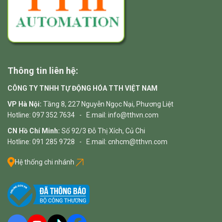
Thông tin liên hệ:
CÔNG TY TNHH TỰ ĐỘNG HÓA TTH VIỆT NAM
VP Hà Nội:
Tầng 8, 227 Nguyễn Ngọc Nại, Phương Liệt
Hotline: 097 352 7634 - E.mail: info@tthvn.com
CN Hồ Chí Minh:
Số 92/3 Đỗ Thị Xích, Củ Chi
Hotline: 091 285 9728 - E.mail: cnhcm@tthvn.com
Hệ thống chi nhánh