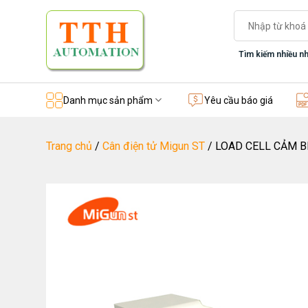
Skip
Tìm
to
kiếm:
content
Tìm kiếm nhiều nh
Danh mục sản phẩm
Yêu cầu báo giá
Trang chủ
/
Cân điện tử Migun ST
/
LOAD CELL CẢM B