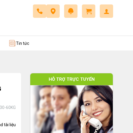
 trở
Dây cáp điều khiển
Tin tức
HỖ TRỢ TRỰC TUYẾN
G
30-60KG
 tài liệu