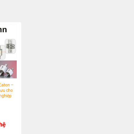
Eaton –
 ưu cho
nghiệp
 hệ