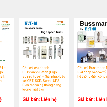
WH –
Cầu chì cắt nhanh
Cầu chì Bussmann 
gh
Bussmann Eaton (High
Giải pháp bảo vệ tối
GBT,
Speed Fuse) – Giải pháp bảo
hệ thống điện công 
ần
vệ IGBT, SCR, Servo, UPS,
Biến tần và hệ thống năng
lượng mặt trời
ệ
Giá bán: Liên hệ
Giá bán: Liên