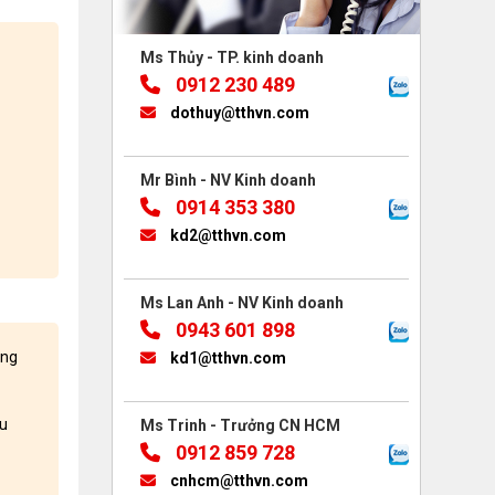
Ms Thủy - TP. kinh doanh
0912 230 489
dothuy@tthvn.com
Mr Bình - NV Kinh doanh
0914 353 380
kd2@tthvn.com
Ms Lan Anh - NV Kinh doanh
0943 601 898
àng
kd1@tthvn.com
ều
Ms Trinh - Trưởng CN HCM
0912 859 728
cnhcm@tthvn.com