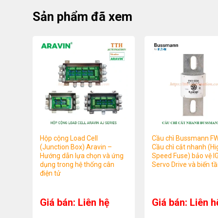
Sản phẩm đã xem
Hộp cộng Load Cell
Cầu chì Bussmann F
(Junction Box) Aravin –
Cầu chì cắt nhanh (Hi
Hướng dẫn lựa chọn và ứng
Speed Fuse) bảo vệ I
dụng trong hệ thống cân
Servo Drive và biến t
điện tử
Giá bán: Liên hệ
Giá bán: Liên h