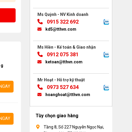
Ms Quỳnh - NV Kinh doanh
0915 322 692
kd5@tthvn.com
Ms Hiền - Kế toán & Giao nhận
0912 075 381
ketoan@tthvn.com
ng
Mr Hoạt - Hỗ trợ kỹ thuật
0973 527 634
NGAY
hoanghoat@tthvn.com
Tùy chọn giao hàng
NGAY
Tầng 8, Số 227 Nguyễn Ngọc Nại,