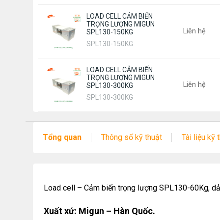
LOAD CELL CẢM BIẾN
TRỌNG LƯỢNG MIGUN
Liên hệ
SPL130-150KG
SPL130-150KG
LOAD CELL CẢM BIẾN
TRỌNG LƯỢNG MIGUN
Liên hệ
SPL130-300KG
SPL130-300KG
Tổng quan
Thông số kỹ thuật
Tài liệu kỹ 
Load cell – Cảm biến trọng lượng SPL130-60Kg, dải 
Xuất xứ: Migun – Hàn Quốc.