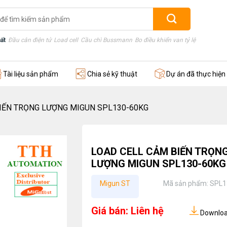
ất
Đầu cân điện tử
Load cell
Cầu chì Bussmann
Bo điều khiển van tỷ lệ
Thước điện
Tài liệu sản phẩm
Chia sẻ kỹ thuật
Dự án đã thực hiện
IẾN TRỌNG LƯỢNG MIGUN SPL130-60KG
LOAD CELL CẢM BIẾN TRỌN
LƯỢNG MIGUN SPL130-60KG
Migun ST
Mã sản phẩm:
SPL1
Giá bán: Liên hệ
Download