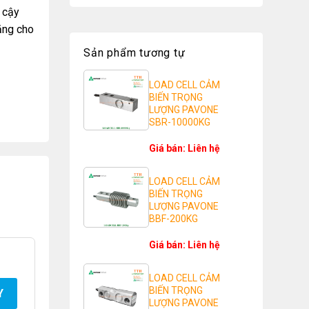
n cậy
căng cho
Sản phẩm tương tự
LOAD CELL CẢM
BIẾN TRỌNG
LƯỢNG PAVONE
SBR-10000KG
Giá bán: Liên hệ
LOAD CELL CẢM
BIẾN TRỌNG
LƯỢNG PAVONE
BBF-200KG
Giá bán: Liên hệ
LOAD CELL CẢM
BIẾN TRỌNG
Y
LƯỢNG PAVONE