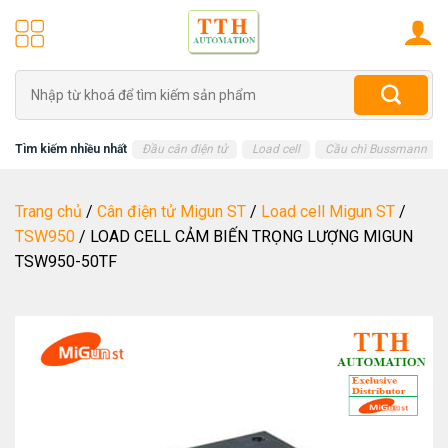
Skip
to
content
Tìm
kiếm:
Tìm kiếm nhiều nhất
Đầu cân điện tử
Load cell
Cầu chì Bussmann
Trang chủ
/
Cân điện tử Migun ST
/
Load cell Migun ST
/
TSW950
/
LOAD CELL CẢM BIẾN TRỌNG LƯỢNG MIGUN
TSW950-50TF