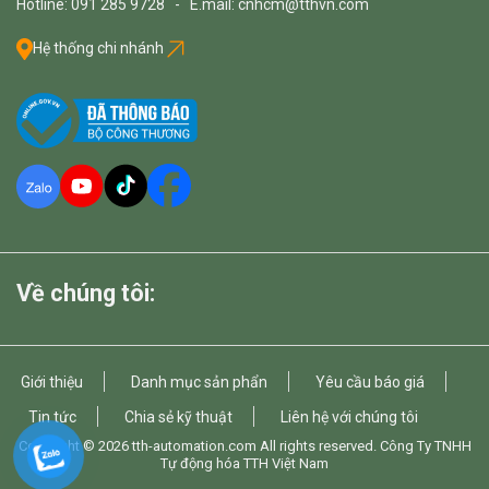
Hotline: 091 285 9728 - E.mail: cnhcm@tthvn.com
Hệ thống chi nhánh
Về chúng tôi:
Giới thiệu
Danh mục sản phẩn
Yêu cầu báo giá
Tin tức
Chia sẻ kỹ thuật
Liên hệ với chúng tôi
Copyright © 2026
tth-automation.com
All rights reserved. Công Ty TNHH
Tự động hóa TTH Việt Nam