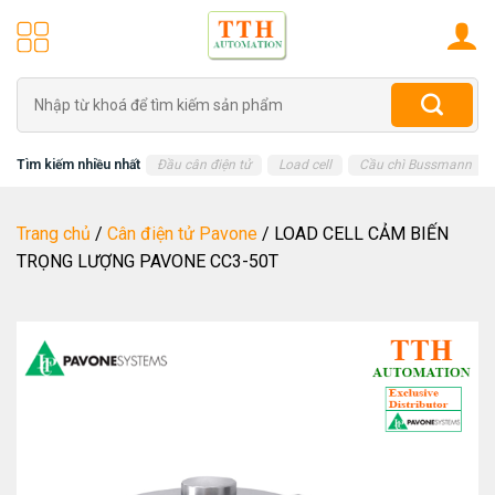
Skip
to
content
Tìm
kiếm:
Tìm kiếm nhiều nhất
Đầu cân điện tử
Load cell
Cầu chì Bussmann
Trang chủ
/
Cân điện tử Pavone
/
LOAD CELL CẢM BIẾN
TRỌNG LƯỢNG PAVONE CC3-50T