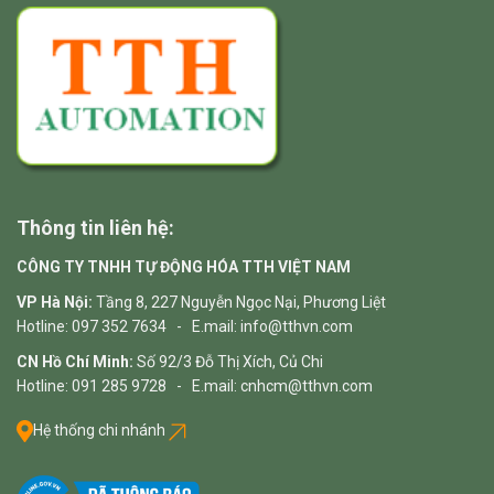
Thông tin liên hệ:
CÔNG TY TNHH TỰ ĐỘNG HÓA TTH VIỆT NAM
VP Hà Nội:
Tầng 8, 227 Nguyễn Ngọc Nại, Phương Liệt
Hotline: 097 352 7634 - E.mail: info@tthvn.com
CN Hồ Chí Minh:
Số 92/3 Đỗ Thị Xích, Củ Chi
Hotline: 091 285 9728 - E.mail: cnhcm@tthvn.com
Hệ thống chi nhánh