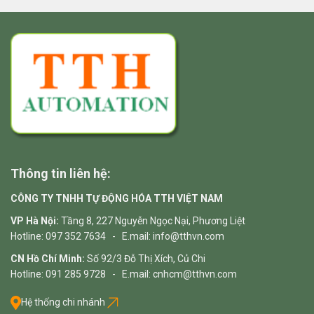
Thông tin liên hệ:
CÔNG TY TNHH TỰ ĐỘNG HÓA TTH VIỆT NAM
VP Hà Nội:
Tầng 8, 227 Nguyễn Ngọc Nại, Phương Liệt
Hotline: 097 352 7634 - E.mail: info@tthvn.com
CN Hồ Chí Minh:
Số 92/3 Đỗ Thị Xích, Củ Chi
Hotline: 091 285 9728 - E.mail: cnhcm@tthvn.com
Hệ thống chi nhánh