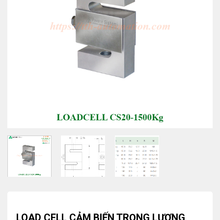
LOAD CELL CẢM BIẾN TRỌNG LƯỢNG