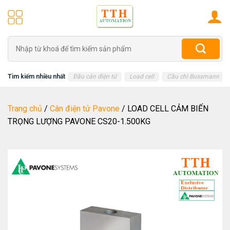
Skip
to
content
Tìm
kiếm:
Tìm kiếm nhiều nhất
Đầu cân điện tử
Load cell
Cầu chì Bussmann
Trang chủ
/
Cân điện tử Pavone
/
LOAD CELL CẢM BIẾN
TRỌNG LƯỢNG PAVONE CS20-1.500KG