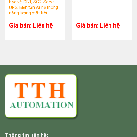
bảo vệ IGBT, SCR, Servo,
UPS, Biến tần và hệ thống
năng lượng mặt trời
Giá bán: Liên hệ
Giá bán: Liên hệ
Thông tin liên hệ: