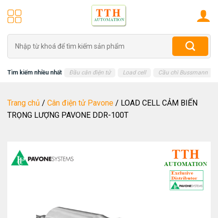
Skip
to
content
Tìm
kiếm:
Tìm kiếm nhiều nhất
Đầu cân điện tử
Load cell
Cầu chì Bussmann
Trang chủ
/
Cân điện tử Pavone
/
LOAD CELL CẢM BIẾN
TRỌNG LƯỢNG PAVONE DDR-100T