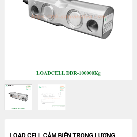
LOAD CELL CẢM BIẾN TRỌNG LƯỢNG