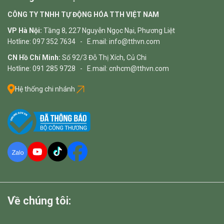
CÔNG TY TNHH TỰ ĐỘNG HÓA TTH VIỆT NAM
VP Hà Nội:
Tầng 8, 227 Nguyễn Ngọc Nại, Phương Liệt
Hotline: 097 352 7634 - E.mail: info@tthvn.com
CN Hồ Chí Minh:
Số 92/3 Đỗ Thị Xích, Củ Chi
Hotline: 091 285 9728 - E.mail: cnhcm@tthvn.com
Hệ thống chi nhánh
Về chúng tôi: