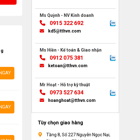
Ms Quỳnh - NV Kinh doanh
0915 322 692
kd5@tthvn.com
Ms Hiền - Kế toán & Giao nhận
ng
0912 075 381
ketoan@tthvn.com
NGAY
Mr Hoạt - Hỗ trợ kỹ thuật
0973 527 634
hoanghoat@tthvn.com
NGAY
Tùy chọn giao hàng
Tầng 8, Số 227 Nguyễn Ngọc Nại,