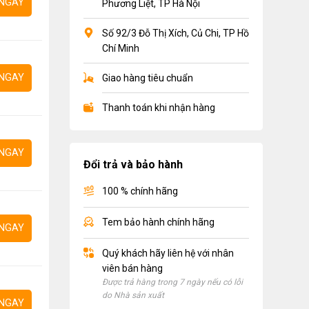
NGAY
Phương Liệt, TP Hà Nội
Số 92/3 Đỗ Thị Xích, Củ Chi, TP Hồ
Chí Minh
NGAY
Giao hàng tiêu chuẩn
Thanh toán khi nhận hàng
NGAY
Đổi trả và bảo hành
100 % chính hãng
Tem bảo hành chính hãng
NGAY
Quý khách hãy liên hệ với nhân
viên bán hàng
Được trả hàng trong 7 ngày nếu có lỗi
do Nhà sản xuất
NGAY