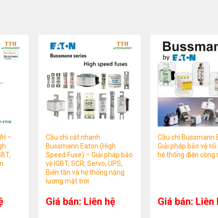
WH –
Cầu chì cắt nhanh
Cầu chì Bussmann 
gh
Bussmann Eaton (High
Giải pháp bảo vệ tối
GBT,
Speed Fuse) – Giải pháp bảo
hệ thống điện công 
ần
vệ IGBT, SCR, Servo, UPS,
Biến tần và hệ thống năng
lượng mặt trời
ệ
Giá bán: Liên hệ
Giá bán: Liên