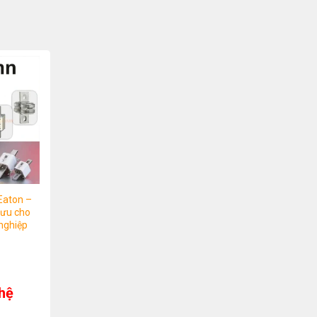
Eaton –
 ưu cho
nghiệp
 hệ