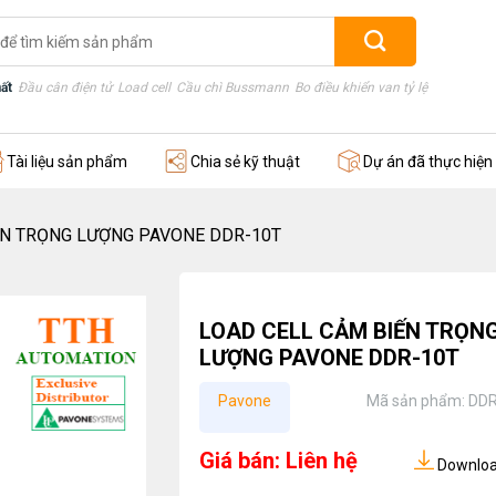
ất
Đầu cân điện tử
Load cell
Cầu chì Bussmann
Bo điều khiển van tỷ lệ
Thước điện
Tài liệu sản phẩm
Chia sẻ kỹ thuật
Dự án đã thực hiện
ẾN TRỌNG LƯỢNG PAVONE DDR-10T
LOAD CELL CẢM BIẾN TRỌN
LƯỢNG PAVONE DDR-10T
Pavone
Mã sản phẩm:
DDR
Giá bán: Liên hệ
Download