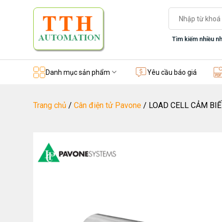
Skip
Tìm
to
kiếm:
content
Tìm kiếm nhiều nh
Danh mục sản phẩm
Yêu cầu báo giá
Trang chủ
/
Cân điện tử Pavone
/
LOAD CELL CẢM BI