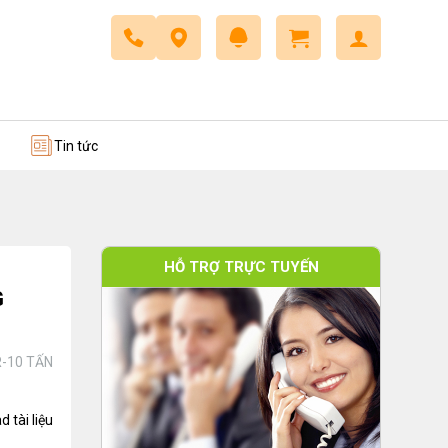
 trở
Dây cáp điều khiển
Tin tức
HỖ TRỢ TRỰC TUYẾN
G
-10 TẤN
 tài liệu