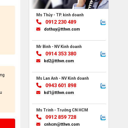
Ms Thủy - TP. kinh doanh
0912 230 489
dothuy@tthvn.com
Mr Bình - NV Kinh doanh
0914 353 380
kd2@tthvn.com
àng
Ms Lan Anh - NV Kinh doanh
0943 601 898
ều
kd1@tthvn.com
Ms Trinh - Trưởng CN HCM
0912 859 728
cnhcm@tthvn.com