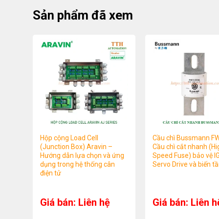
Sản phẩm đã xem
Hộp cộng Load Cell
Cầu chì Bussmann F
(Junction Box) Aravin –
Cầu chì cắt nhanh (Hi
Hướng dẫn lựa chọn và ứng
Speed Fuse) bảo vệ I
dụng trong hệ thống cân
Servo Drive và biến t
điện tử
Giá bán: Liên hệ
Giá bán: Liên h