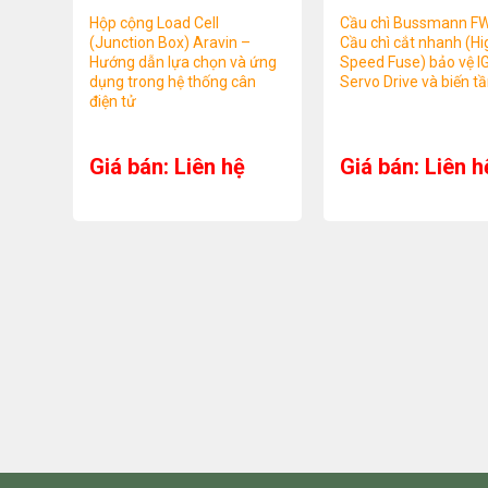
Hộp cộng Load Cell
Cầu chì Bussmann F
(Junction Box) Aravin –
Cầu chì cắt nhanh (Hi
Hướng dẫn lựa chọn và ứng
Speed Fuse) bảo vệ I
dụng trong hệ thống cân
Servo Drive và biến t
điện tử
Giá bán: Liên hệ
Giá bán: Liên h