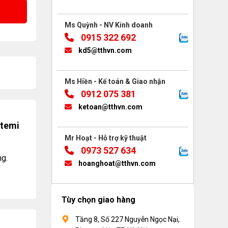
Ms Quỳnh - NV Kinh doanh
0915 322 692
kd5@tthvn.com
Ms Hiền - Kế toán & Giao nhận
0912 075 381
ketoan@tthvn.com
stemi
Mr Hoạt - Hỗ trợ kỹ thuật
0973 527 634
ng.
hoanghoat@tthvn.com
Tùy chọn giao hàng
Tầng 8, Số 227 Nguyễn Ngọc Nại,