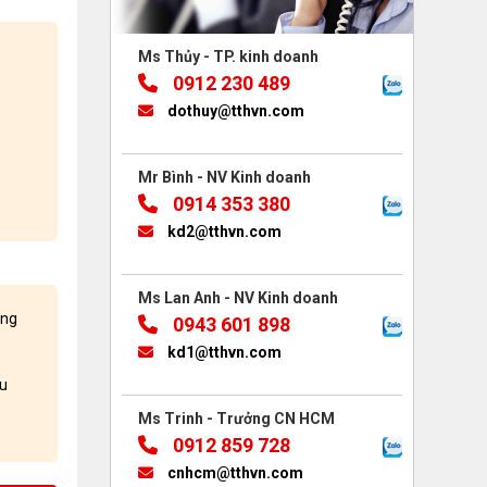
Ms Thủy - TP. kinh doanh
0912 230 489
dothuy@tthvn.com
Mr Bình - NV Kinh doanh
0914 353 380
kd2@tthvn.com
Ms Lan Anh - NV Kinh doanh
àng
0943 601 898
kd1@tthvn.com
ều
Ms Trinh - Trưởng CN HCM
0912 859 728
cnhcm@tthvn.com