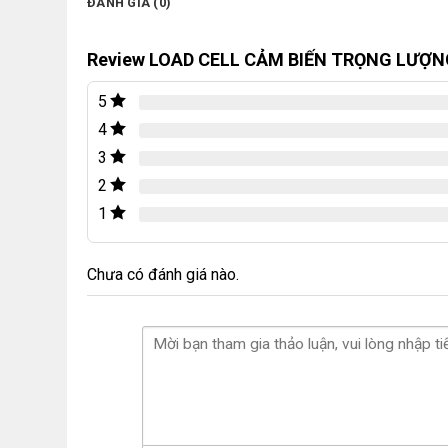
ĐÁNH GIÁ (0)
Review LOAD CELL CẢM BIẾN TRỌNG LƯỢ
5
4
3
2
1
Chưa có đánh giá nào.