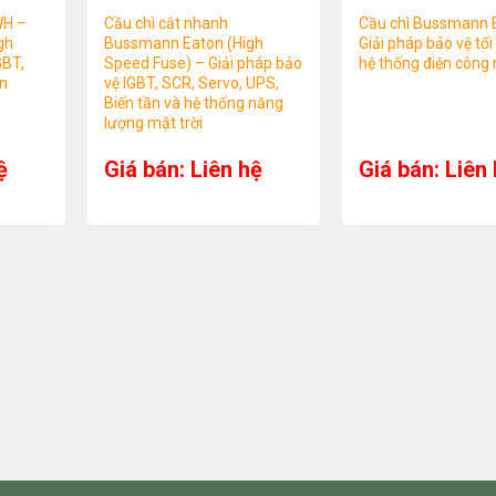
WH –
Cầu chì cắt nhanh
Cầu chì Bussmann 
gh
Bussmann Eaton (High
Giải pháp bảo vệ tối
GBT,
Speed Fuse) – Giải pháp bảo
hệ thống điện công 
ần
vệ IGBT, SCR, Servo, UPS,
Biến tần và hệ thống năng
lượng mặt trời
ệ
Giá bán: Liên hệ
Giá bán: Liên