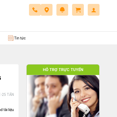
 trở
Dây cáp điều khiển
Tin tức
HỖ TRỢ TRỰC TUYẾN
G
-25 TẤN
 tài liệu