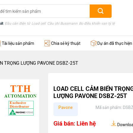
ất
Đầu cân điện tử
Load cell
Cầu chì Bussmann
Bo điều khiển van tỷ lệ
Thước điện
Tài liệu sản phẩm
Chia sẻ kỹ thuật
Dự án đã thực hiện
ẾN TRỌNG LƯỢNG PAVONE DSBZ-25T
LOAD CELL CẢM BIẾN TRỌN
LƯỢNG PAVONE DSBZ-25T
Pavone
Mã sản phẩm:
DSBZ
Giá bán: Liên hệ
Download