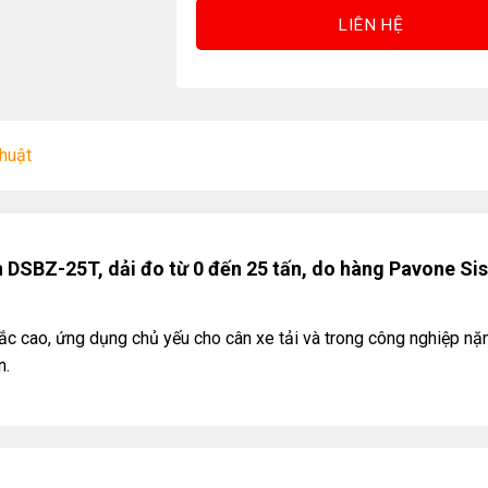
LIÊN HỆ
thuật
h DSBZ-25T, dải đo từ 0 đến 25 tấn, do hàng Pavone Si
g lắc cao, ứng dụng chủ yếu cho cân xe tải và trong công nghiệp nặ
n.