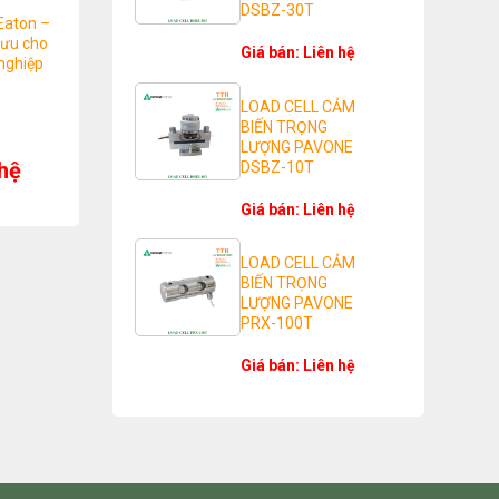
DSBZ-30T
Eaton –
 ưu cho
Giá bán: Liên hệ
nghiệp
LOAD CELL CẢM
BIẾN TRỌNG
LƯỢNG PAVONE
 hệ
DSBZ-10T
Giá bán: Liên hệ
LOAD CELL CẢM
BIẾN TRỌNG
LƯỢNG PAVONE
PRX-100T
Giá bán: Liên hệ