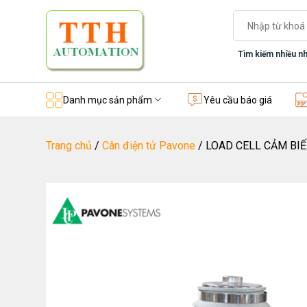
Skip
Tìm
to
kiếm:
content
Tìm kiếm nhiều nh
Danh mục sản phẩm
Yêu cầu báo giá
Trang chủ
/
Cân điện tử Pavone
/
LOAD CELL CẢM BI