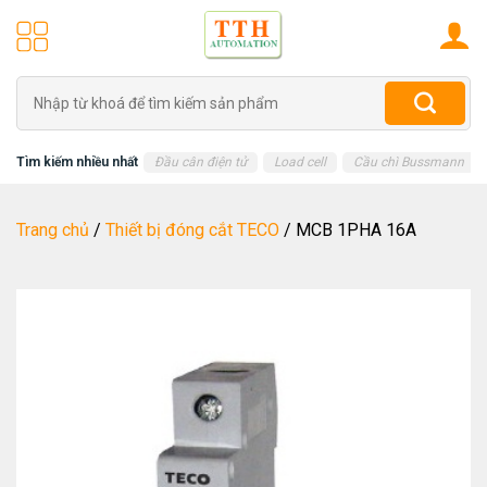
Skip
to
content
Tìm
kiếm:
Tìm kiếm nhiều nhất
Đầu cân điện tử
Load cell
Cầu chì Bussmann
Trang chủ
/
Thiết bị đóng cắt TECO
/
MCB 1PHA 16A