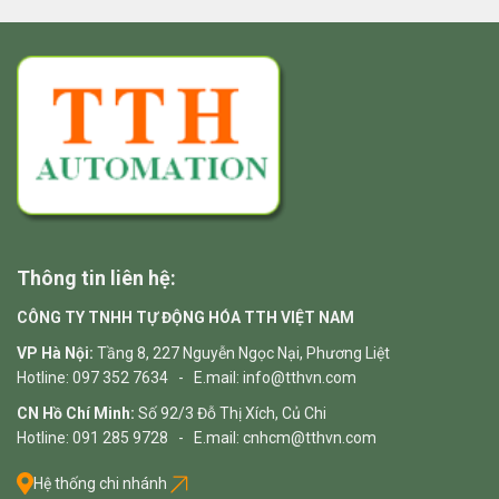
Thông tin liên hệ:
CÔNG TY TNHH TỰ ĐỘNG HÓA TTH VIỆT NAM
VP Hà Nội:
Tầng 8, 227 Nguyễn Ngọc Nại, Phương Liệt
Hotline: 097 352 7634 - E.mail: info@tthvn.com
CN Hồ Chí Minh:
Số 92/3 Đỗ Thị Xích, Củ Chi
Hotline: 091 285 9728 - E.mail: cnhcm@tthvn.com
Hệ thống chi nhánh