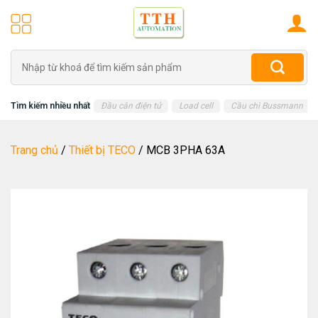
Skip
to
content
Tìm
kiếm:
Tìm kiếm nhiều nhất
Đầu cân điện tử
Load cell
Cầu chì Bussmann
Trang chủ
/
Thiết bị TECO
/
MCB 3PHA 63A