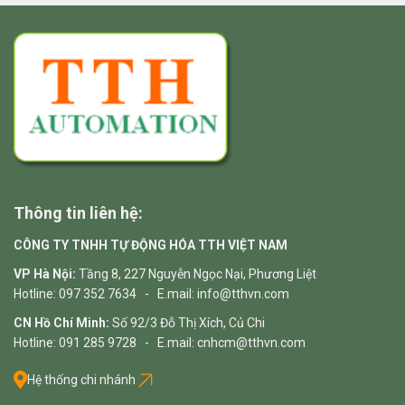
Thông tin liên hệ:
CÔNG TY TNHH TỰ ĐỘNG HÓA TTH VIỆT NAM
VP Hà Nội:
Tầng 8, 227 Nguyễn Ngọc Nại, Phương Liệt
Hotline: 097 352 7634 - E.mail: info@tthvn.com
CN Hồ Chí Minh:
Số 92/3 Đỗ Thị Xích, Củ Chi
Hotline: 091 285 9728 - E.mail: cnhcm@tthvn.com
Hệ thống chi nhánh