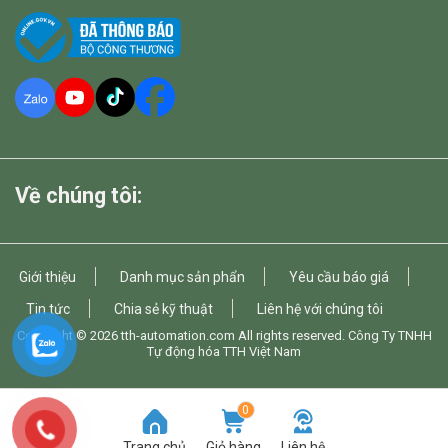
Về chúng tôi:
Giới thiệu
Danh mục sản phẩn
Yêu cầu báo giá
Tin tức
Chia sẻ kỹ thuật
Liên hệ với chúng tôi
Copyright © 2026
tth-automation.com
All rights reserved. Công Ty TNHH
Tự động hóa TTH Việt Nam
0
Trang chủ
Giỏ hàng
Liên hệ