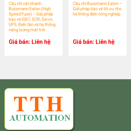
Cầu chì cắt nhanh
Cầu chì Bussmann Eaton –
Bussmann Eaton (High
Giải pháp bảo vệ tối ưu cho
Speed Fuse) – Giải pháp
hệ thống điện công nghiệp
bảo vệ IGBT, SCR, Servo,
UPS, Biến tần và hệ thống
năng lượng mặt trời
Giá bán: Liên hệ
Giá bán: Liên hệ