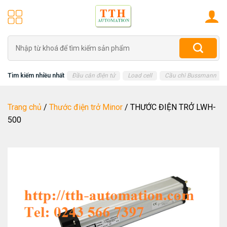
Skip
to
content
Tìm
kiếm:
Tìm kiếm nhiều nhất
Đầu cân điện tử
Load cell
Cầu chì Bussmann
Trang chủ
/
Thước điện trở Minor
/
THƯỚC ĐIỆN TRỞ LWH-
500