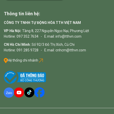
Thông tin liên hệ:
CÔNG TY TNHH TỰ ĐỘNG HÓA TTH VIỆT NAM
VP Hà Nội:
Tầng 8, 227 Nguyễn Ngọc Nại, Phương Liệt
Hotline: 097 352 7634 - E.mail: info@tthvn.com
CN Hồ Chí Minh:
Số 92/3 Đỗ Thị Xích, Củ Chi
Hotline: 091 285 9728 - E.mail: cnhcm@tthvn.com
Hệ thống chi nhánh