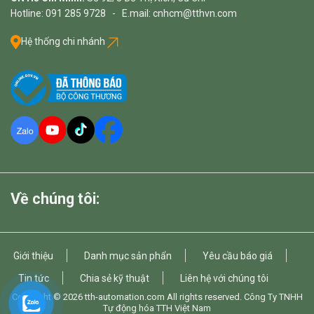
Hotline: 091 285 9728 - E.mail: cnhcm@tthvn.com
Hệ thống chi nhánh
Về chúng tôi:
Giới thiệu
Danh mục sản phẩn
Yêu cầu báo giá
Tin tức
Chia sẻ kỹ thuật
Liên hệ với chúng tôi
Copyright © 2026
tth-automation.com
All rights reserved. Công Ty TNHH
Tự động hóa TTH Việt Nam