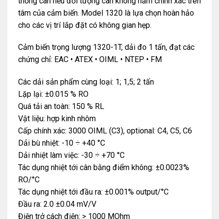
thống cân nếu đối tượng cân không nằm chính xác trên
tâm của cảm biến. Model 1320 là lựa chọn hoàn hảo
cho các vị trí lắp đặt có không gian hẹp.
Cảm biến trọng lượng 1320-1T, dải đo 1 tấn, đạt các
chứng chỉ: EAC • ATEX • OIML • NTEP • FM
Các dải sản phẩm cùng loại: 1; 1,5; 2 tấn
Lặp lại: ±0.015 % RO
Quá tải an toàn: 150 % RL
Vật liệu: hợp kinh nhôm
Cấp chính xác: 3000 OIML (C3), optional: C4, C5, C6
Dải bù nhiệt: -10 ÷ +40 °C
Dải nhiệt làm việc: -30 ÷ +70 °C
Tác dụng nhiệt tới cân bằng điểm không: ±0.0023%
RO/°C
Tác dụng nhiệt tới đầu ra: ±0.001% output/°C
Đầu ra: 2.0 ±0.04 mV/V
Điện trở cách điện: > 1000 MOhm