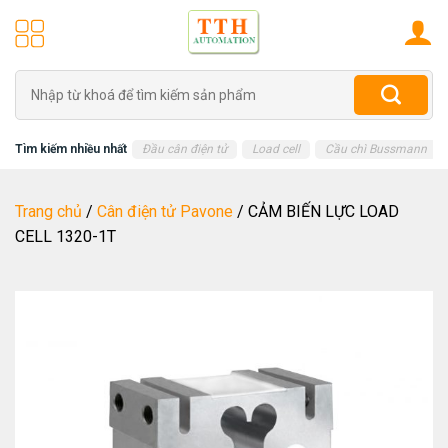
Skip
to
content
Tìm
kiếm:
Tìm kiếm nhiều nhất
Đầu cân điện tử
Load cell
Cầu chì Bussmann
Trang chủ
/
Cân điện tử Pavone
/
CẢM BIẾN LỰC LOAD
CELL 1320-1T