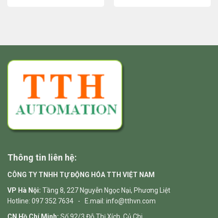
Thông tin liên hệ:
CÔNG TY TNHH TỰ ĐỘNG HÓA TTH VIỆT NAM
VP Hà Nội:
Tầng 8, 227 Nguyễn Ngọc Nại, Phương Liệt
Hotline: 097 352 7634 - E.mail: info@tthvn.com
CN Hồ Chí Minh:
Số 92/3 Đỗ Thị Xích, Củ Chi