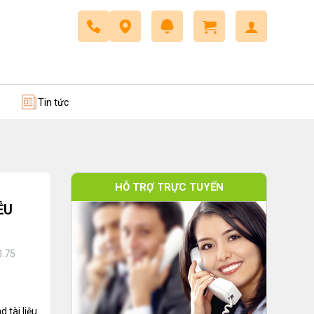
 trở
Dây cáp điều khiển
Tin tức
HỖ TRỢ TRỰC TUYẾN
ỄU
0.75
 tài liệu