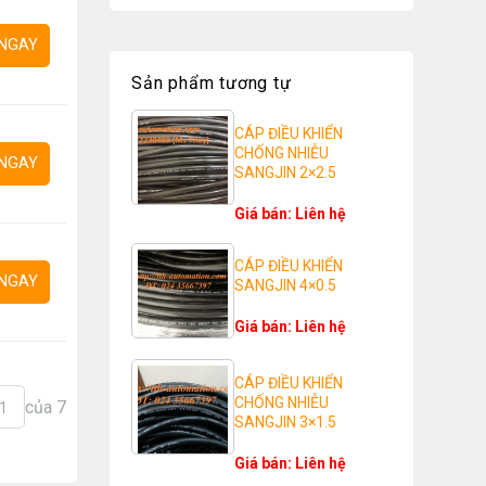
NGAY
Sản phẩm tương tự
CÁP ĐIỀU KHIỂN
CHỐNG NHIỄU
NGAY
SANGJIN 2×2.5
Giá bán: Liên hệ
CÁP ĐIỀU KHIỂN
NGAY
SANGJIN 4×0.5
Giá bán: Liên hệ
CÁP ĐIỀU KHIỂN
CHỐNG NHIỄU
của 7
1
SANGJIN 3×1.5
Giá bán: Liên hệ