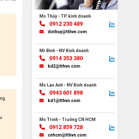
Ms Thủy - TP. kinh doanh
0912 230 489
dothuy@tthvn.com
Mr Bình - NV Kinh doanh
0914 353 380
kd2@tthvn.com
Ms Lan Anh - NV Kinh doanh
0943 601 898
àng
kd1@tthvn.com
ều
Ms Trinh - Trưởng CN HCM
0912 859 728
cnhcm@tthvn.com