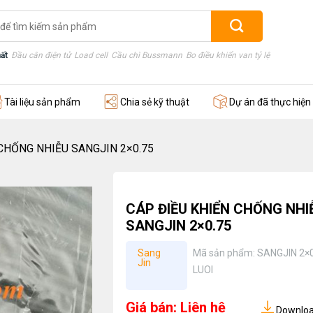
ất
Đầu cân điện tử
Load cell
Cầu chì Bussmann
Bo điều khiển van tỷ lệ
Thước điện
Tài liệu sản phẩm
Chia sẻ kỹ thuật
Dự án đã thực hiện
CHỐNG NHIỄU SANGJIN 2×0.75
CÁP ĐIỀU KHIỂN CHỐNG NHI
SANGJIN 2×0.75
Sang
Mã sản phẩm:
SANGJIN 2×
Jin
LUOI
Giá bán: Liên hệ
Download