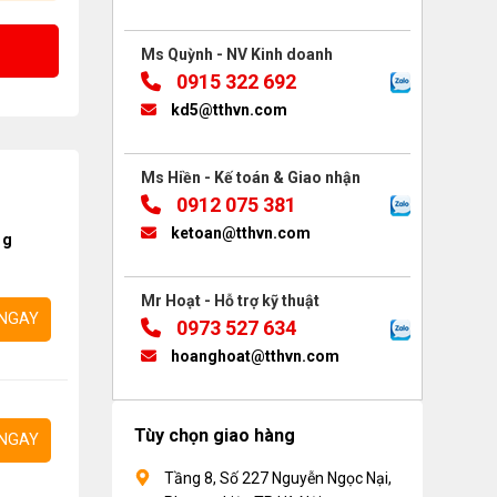
Ms Quỳnh - NV Kinh doanh
0915 322 692
kd5@tthvn.com
Ms Hiền - Kế toán & Giao nhận
0912 075 381
ketoan@tthvn.com
ng
Mr Hoạt - Hỗ trợ kỹ thuật
NGAY
0973 527 634
hoanghoat@tthvn.com
Tùy chọn giao hàng
NGAY
Tầng 8, Số 227 Nguyễn Ngọc Nại,