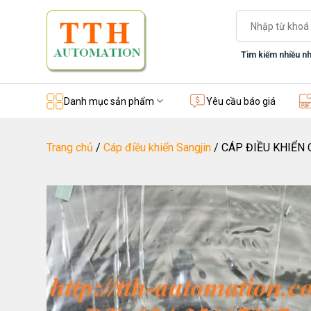
Skip
Tìm
to
kiếm:
content
Tìm kiếm nhiều nh
Danh mục sản phẩm
Yêu cầu báo giá
Trang chủ
/
Cáp điều khiển Sangjin
/
CÁP ĐIỀU KHIỂN 