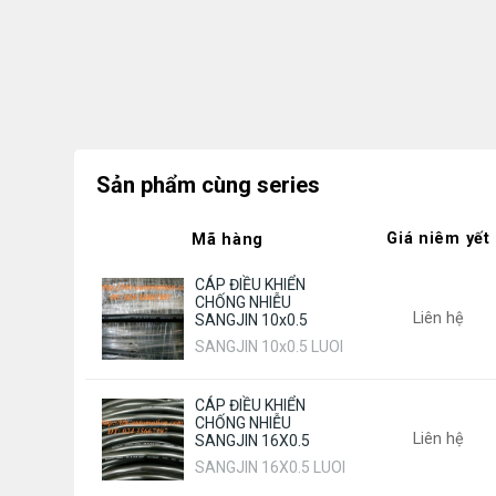
Sản phẩm cùng series
Giá niêm yết
Mã hàng
CÁP ĐIỀU KHIỂN
CHỐNG NHIỄU
Liên hệ
SANGJIN 10x0.5
SANGJIN 10x0.5 LUOI
CÁP ĐIỀU KHIỂN
CHỐNG NHIỄU
Liên hệ
SANGJIN 16X0.5
SANGJIN 16X0.5 LUOI