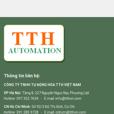
Thông tin liên hệ:
CÔNG TY TNHH TỰ ĐỘNG HÓA TTH VIỆT NAM
VP Hà Nội:
Tầng 8, 227 Nguyễn Ngọc Nại, Phương Liệt
Hotline: 097 352 7634 - E.mail: info@tthvn.com
CN Hồ Chí Minh:
Số 92/3 Đỗ Thị Xích, Củ Chi
Hotline: 091 285 9728 - E.mail: cnhcm@tthvn.com