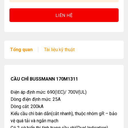
LIÊN HỆ
Tổng quan
Tài liệu kỹ thuật
CẦU CHÌ BUSSMANN 170M1311
Điện áp định mức: 690(IEC)/ 700V(UL)
Dòng điện định mức: 25A
Dòng cắt: 200kA
Kiểu cầu chì bán dẫn(cắt nhanh), thuộc nhóm gR – bảo
vệ quá tải và ngắn mạch
Có 2 cờ hiển thị tình trạng cầu chì(Dual Indication)