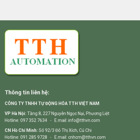
Thông tin liên hệ:
CÔNG TY TNHH TỰ ĐỘNG HÓA TTH VIỆT NAM
VP Hà Nội:
Tầng 8, 227 Nguyễn Ngọc Nại, Phương Liệt
Hotline: 097 352 7634 - E.mail: info@tthvn.com
CN Hồ Chí Minh:
Số 92/3 Đỗ Thị Xích, Củ Chi
Hotline: 091 285 9728 - E.mail: cnhcm@tthvn.com