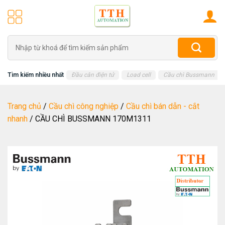
Skip
to
content
Tìm
kiếm:
Tìm kiếm nhiều nhất
Đầu cân điện tử
Load cell
Cầu chì Bussmann
Trang chủ
/
Cầu chì công nghiệp
/
Cầu chì bán dẫn - cắt
nhanh
/
CẦU CHÌ BUSSMANN 170M1311