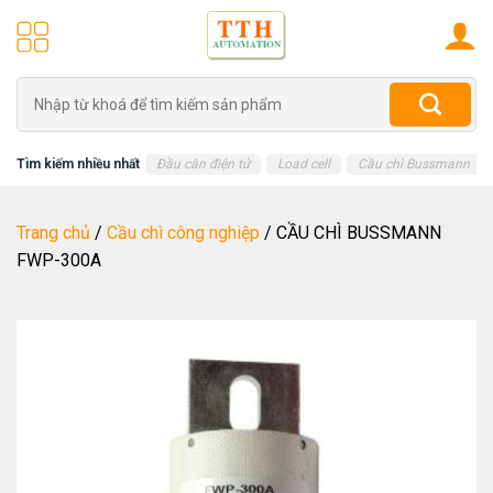
Skip
to
content
Tìm
kiếm:
Tìm kiếm nhiều nhất
Đầu cân điện tử
Load cell
Cầu chì Bussmann
Trang chủ
/
Cầu chì công nghiệp
/
CẦU CHÌ BUSSMANN
FWP-300A