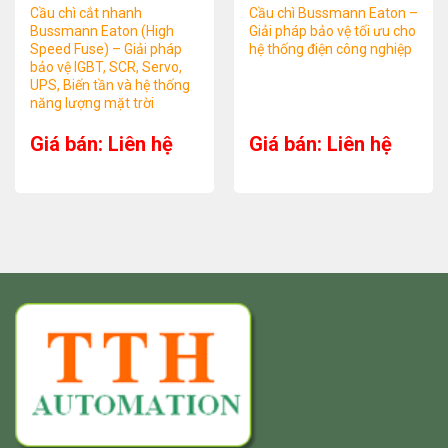
Cầu chì cắt nhanh
Cầu chì Bussmann Eaton –
Bussmann Eaton (High
Giải pháp bảo vệ tối ưu cho
Speed Fuse) – Giải pháp
hệ thống điện công nghiệp
bảo vệ IGBT, SCR, Servo,
UPS, Biến tần và hệ thống
năng lượng mặt trời
Giá bán: Liên hệ
Giá bán: Liên hệ