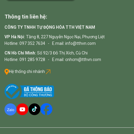
Thông tin liên hệ:
CÔNG TY TNHH TỰ ĐỘNG HÓA TTH VIỆT NAM
VP Hà Nội:
Tầng 8, 227 Nguyễn Ngọc Nại, Phương Liệt
Hotline: 097 352 7634 - E.mail: info@tthvn.com
CN Hồ Chí Minh:
Số 92/3 Đỗ Thị Xích, Củ Chi
Hotline: 091 285 9728 - E.mail: cnhcm@tthvn.com
Hệ thống chi nhánh