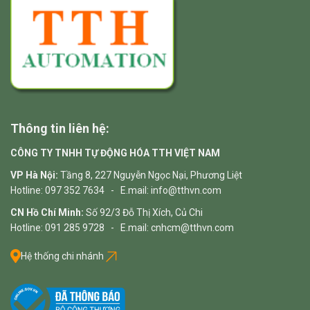
Thông tin liên hệ:
CÔNG TY TNHH TỰ ĐỘNG HÓA TTH VIỆT NAM
VP Hà Nội:
Tầng 8, 227 Nguyễn Ngọc Nại, Phương Liệt
Hotline: 097 352 7634 - E.mail: info@tthvn.com
CN Hồ Chí Minh:
Số 92/3 Đỗ Thị Xích, Củ Chi
Hotline: 091 285 9728 - E.mail: cnhcm@tthvn.com
Hệ thống chi nhánh