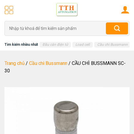
Skip
to
content
Tìm
kiếm:
Tìm kiếm nhiều nhất
Đầu cân điện tử
Load cell
Cầu chì Bussmann
Trang chủ
/
Cầu chì Bussmann
/
CẦU CHÌ BUSSMANN SC-
30