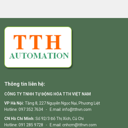
Thông tin liên hệ:
CÔNG TY TNHH TỰ ĐỘNG HÓA TTH VIỆT NAM
VP Hà Nội:
Tầng 8, 227 Nguyễn Ngọc Nại, Phương Liệt
Hotline: 097 352 7634 - E.mail: info@tthvn.com
CN Hồ Chí Minh:
Số 92/3 Đỗ Thị Xích, Củ Chi
Hotline: 091 285 9728 - E.mail: cnhcm@tthvn.com