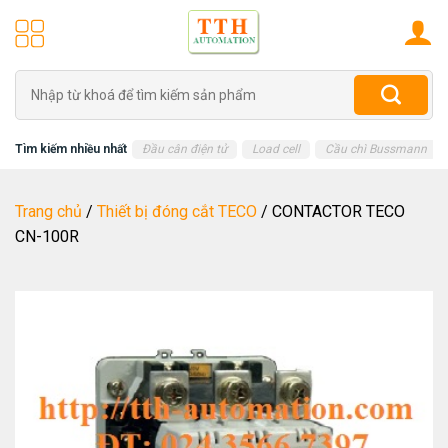
Skip
to
content
Tìm
kiếm:
Tìm kiếm nhiều nhất
Đầu cân điện tử
Load cell
Cầu chì Bussmann
Trang chủ
/
Thiết bị đóng cắt TECO
/
CONTACTOR TECO
CN-100R