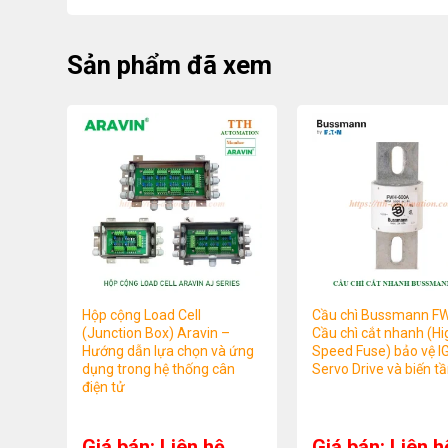
Sản phẩm đã xem
Hộp cộng Load Cell
Cầu chì Bussmann F
(Junction Box) Aravin –
Cầu chì cắt nhanh (Hi
Hướng dẫn lựa chọn và ứng
Speed Fuse) bảo vệ I
dụng trong hệ thống cân
Servo Drive và biến t
điện tử
Giá bán: Liên hệ
Giá bán: Liên h