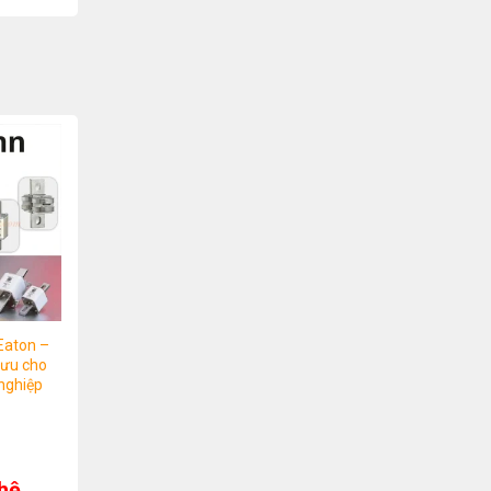
Eaton –
 ưu cho
nghiệp
 hệ