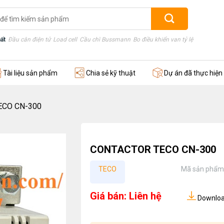
ất
Đầu cân điện tử
Load cell
Cầu chì Bussmann
Bo điều khiển van tỷ lệ
Thước điện
Tài liệu sản phẩm
Chia sẻ kỹ thuật
Dự án đã thực hiện
ECO CN-300
CONTACTOR TECO CN-300
TECO
Mã sản phẩm
Giá bán: Liên hệ
Download