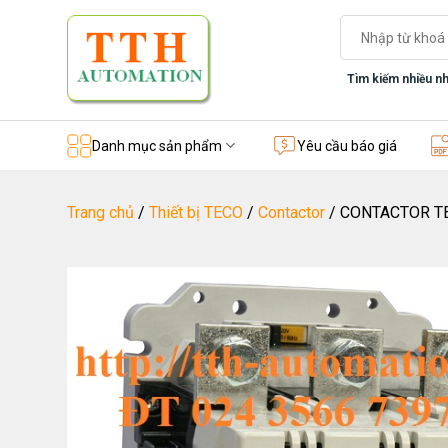
Skip
Tìm
to
kiếm:
content
Tìm kiếm nhiều nh
Danh mục sản phẩm
Yêu cầu báo giá
Trang chủ
/
Thiết bị TECO
/
Contactor
/
CONTACTOR T