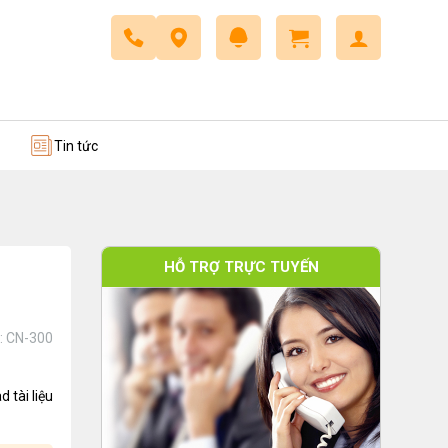
 trở
Dây cáp điều khiển
Tin tức
HỖ TRỢ TRỰC TUYẾN
:
CN-300
 tài liệu