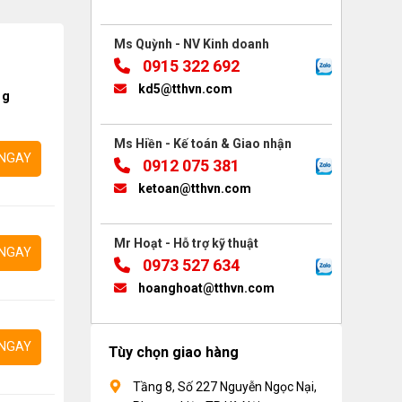
Ms Quỳnh - NV Kinh doanh
0915 322 692
kd5@tthvn.com
ng
Ms Hiền - Kế toán & Giao nhận
NGAY
0912 075 381
ketoan@tthvn.com
Mr Hoạt - Hỗ trợ kỹ thuật
NGAY
0973 527 634
hoanghoat@tthvn.com
NGAY
Tùy chọn giao hàng
Tầng 8, Số 227 Nguyễn Ngọc Nại,