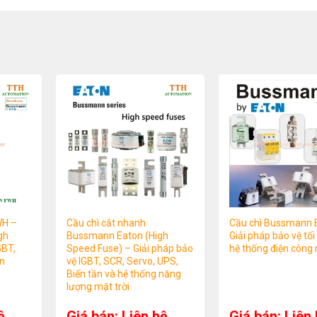
WH –
Cầu chì cắt nhanh
Cầu chì Bussmann 
gh
Bussmann Eaton (High
Giải pháp bảo vệ tối
GBT,
Speed Fuse) – Giải pháp bảo
hệ thống điện công 
ần
vệ IGBT, SCR, Servo, UPS,
Biến tần và hệ thống năng
lượng mặt trời
ệ
Giá bán: Liên hệ
Giá bán: Liên