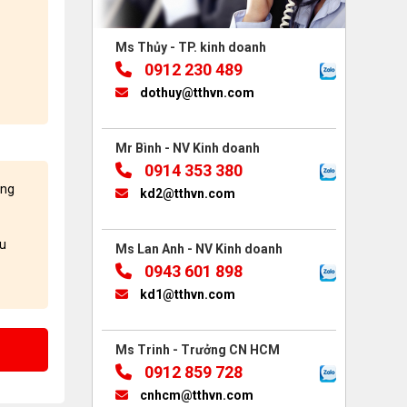
Ms Thủy - TP. kinh doanh
0912 230 489
dothuy@tthvn.com
Mr Bình - NV Kinh doanh
0914 353 380
àng
kd2@tthvn.com
ều
Ms Lan Anh - NV Kinh doanh
0943 601 898
kd1@tthvn.com
Ms Trinh - Trưởng CN HCM
0912 859 728
cnhcm@tthvn.com