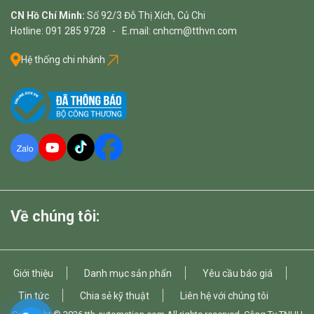
CN Hồ Chí Minh:
Số 92/3 Đỗ Thị Xích, Củ Chi
Hotline: 091 285 9728 - E.mail: cnhcm@tthvn.com
Hệ thống chi nhánh
Về chúng tôi:
Giới thiệu
Danh mục sản phẩn
Yêu cầu báo giá
Tin tức
Chia sẻ kỹ thuật
Liên hệ với chúng tôi