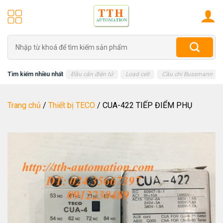
Skip
to
content
Tìm
kiếm:
Tìm kiếm nhiều nhất
Đầu cân điện tử
Load cell
Cầu chì Bussmann
Trang chủ
/
Thiết bị TECO
/
CUA-422 TIẾP ĐIỂM PHỤ