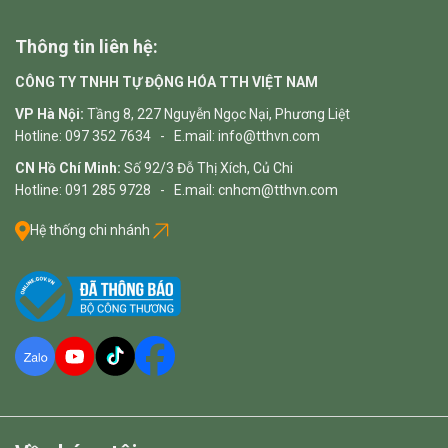
Thông tin liên hệ:
CÔNG TY TNHH TỰ ĐỘNG HÓA TTH VIỆT NAM
VP Hà Nội:
Tầng 8, 227 Nguyễn Ngọc Nại, Phương Liệt
Hotline: 097 352 7634 - E.mail: info@tthvn.com
CN Hồ Chí Minh:
Số 92/3 Đỗ Thị Xích, Củ Chi
Hotline: 091 285 9728 - E.mail: cnhcm@tthvn.com
Hệ thống chi nhánh