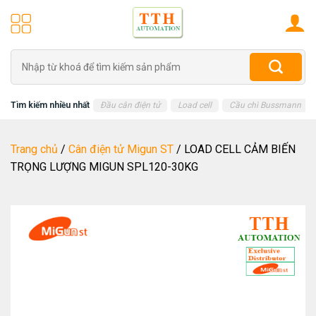
Skip
to
content
Tìm
kiếm:
Tìm kiếm nhiều nhất
Đầu cân điện tử
Load cell
Cầu chì Bussmann
Trang chủ
/
Cân điện tử Migun ST
/
LOAD CELL CẢM BIẾN
TRỌNG LƯỢNG MIGUN SPL120-30KG