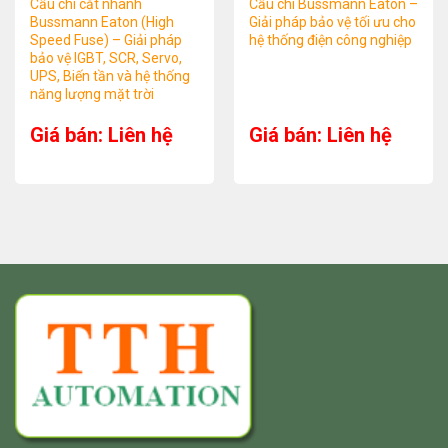
Cầu chì cắt nhanh
Cầu chì Bussmann Eaton –
Bussmann Eaton (High
Giải pháp bảo vệ tối ưu cho
Speed Fuse) – Giải pháp
hệ thống điện công nghiệp
bảo vệ IGBT, SCR, Servo,
UPS, Biến tần và hệ thống
năng lượng mặt trời
Giá bán: Liên hệ
Giá bán: Liên hệ