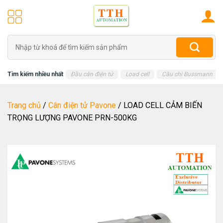
Skip
to
content
Tìm
kiếm:
Tìm kiếm nhiều nhất
Đầu cân điện tử
Load cell
Cầu chì Bussmann
Trang chủ
/
Cân điện tử Pavone
/
LOAD CELL CẢM BIẾN
TRỌNG LƯỢNG PAVONE PRN-500KG