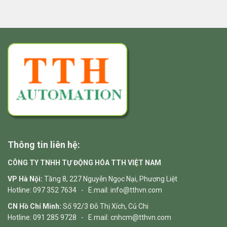
Thông tin liên hệ:
CÔNG TY TNHH TỰ ĐỘNG HÓA TTH VIỆT NAM
VP Hà Nội:
Tầng 8, 227 Nguyễn Ngọc Nại, Phương Liệt
Hotline: 097 352 7634 - E.mail: info@tthvn.com
CN Hồ Chí Minh:
Số 92/3 Đỗ Thị Xích, Củ Chi
Hotline: 091 285 9728 - E.mail: cnhcm@tthvn.com