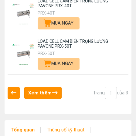
LOAD CELL CẢM BIẾN TRỌNG LƯỢNG
PAVONE PRX-40T
PRX-40T
MUA NGAY
LOAD CELL CẢM BIẾN TRỌNG LƯỢNG
PAVONE PRX-50T
PRX-50T
MUA NGAY
Trang
của 3
Xem thêm
1
Tổng quan
Thông số kỹ thuật